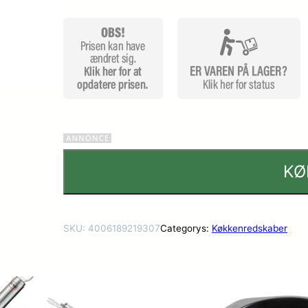
r
KØ
SKU:
4006189219307
Categorys:
Køkkenredskaber