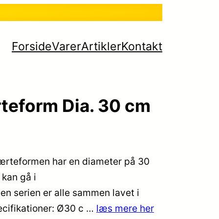
Forside
Varer
Artikler
Kontakt
teform Dia. 30 cm
Tærteformen har en diameter på 30
 kan gå i
n serien er alle sammen lavet i
cifikationer: Ø30 c …
læs mere her