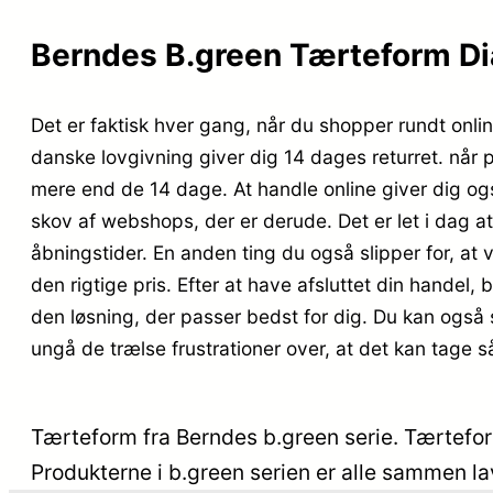
Berndes B.green Tærteform Dia
Det er faktisk hver gang, når du shopper rundt onli
danske lovgivning giver dig 14 dages returret. når 
mere end de 14 dage. At handle online giver dig ogs
skov af webshops, der er derude. Det er let i dag a
åbningstider. En anden ting du også slipper for, at va
den rigtige pris. Efter at have afsluttet din handel, 
den løsning, der passer bedst for dig. Du kan også
ungå de trælse frustrationer over, at det kan tage så
Tærteform fra Berndes b.green serie. Tærtefo
Produkterne i b.green serien er alle sammen l