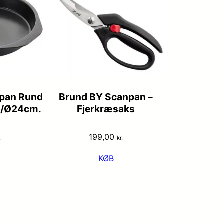
pan Rund
Brund BY Scanpan –
./Ø24cm.
Fjerkræsaks
199,00
.
kr.
KØB