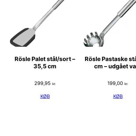
Rösle Palet stål/sort –
Rösle Pastaske stå
35,5 cm
cm – udgået va
299,95
199,00
kr.
kr.
KØB
KØB