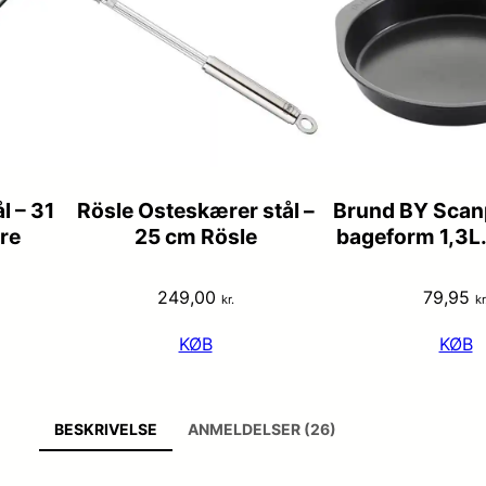
l – 31
Rösle Osteskærer stål –
Brund BY Scan
re
25 cm Rösle
bageform 1,3L
249,00
79,95
kr.
kr
KØB
KØB
BESKRIVELSE
ANMELDELSER (26)