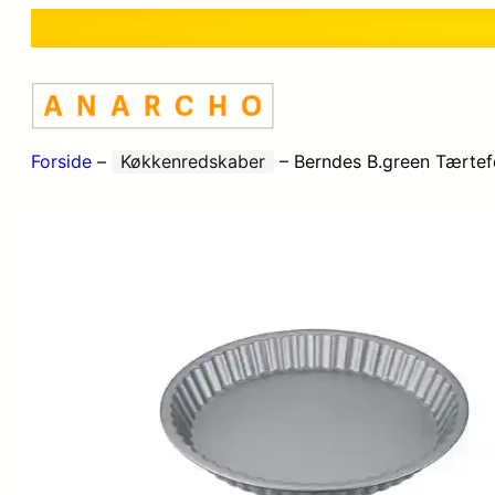
Forside
–
Køkkenredskaber
–
Berndes B.green Tærtef