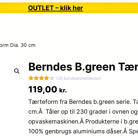
OUTLET – klik her
orm Dia. 30 cm
Berndes B.green Tær
(26 kundeanmeldelser)
Bedømt
26
119,00
kr.
som
4
Tærteform fra Berndes b.green serie. 
ud af 5
baseret
cm.Â Tåler op til 230 grader i ovnen og
på
opvaskemaskinen.Â Produkterne i b.gree
kundebed
100% genbrugs aluminiums dåser.Â Spe
ømmelse