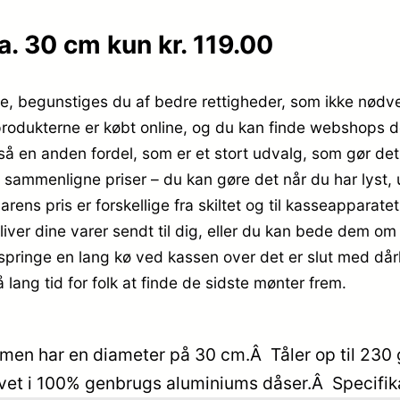
. 30 cm kun kr. 119.00
ne, begunstiges du af bedre rettigheder, som ikke nødven
produkterne er købt online, og du kan finde webshops der
å en anden fordel, som er et stort udvalg, som gør det 
t sammenligne priser – du kan gøre det når du har lyst
rens pris er forskellige fra skiltet og til kasseapparatet,
bliver dine varer sendt til dig, eller du kan bede dem om a
 springe en lang kø ved kassen over det er slut med dår
 lang tid for folk at finde de sidste mønter frem.
rmen har en diameter på 30 cm.Â Tåler op til 230
avet i 100% genbrugs aluminiums dåser.Â Specifik