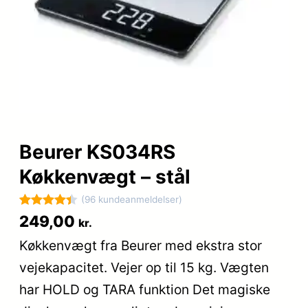
Beurer KS034RS
Køkkenvægt – stål
(96 kundeanmeldelser)
Bedømt
96
249,00
kr.
som
4.4
Køkkenvægt fra Beurer med ekstra stor
ud af 5
vejekapacitet. Vejer op til 15 kg. Vægten
baseret
på
har HOLD og TARA funktion Det magiske
kundebedø