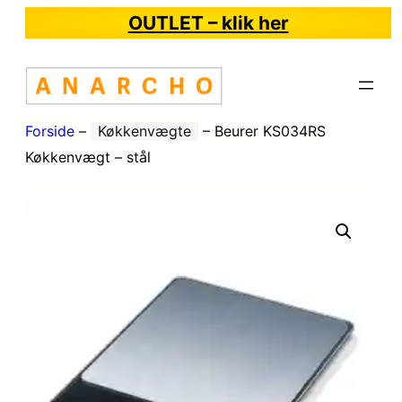
OUTLET – klik her
Forside
–
Køkkenvægte
–
Beurer KS034RS
Køkkenvægt – stål