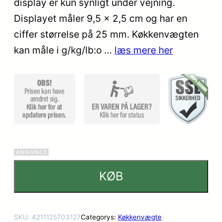
display er kun synligt under vejning.
mmelser
Displayet måler 9,5 x 2,5 cm og har en
ciffer størrelse på 25 mm. Køkkenvægten
kan måle i g/kg/lb:o …
læs mere her
KØB
SKU:
4211125703127
Categorys:
Køkkenvægte