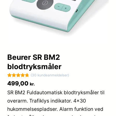
Beurer SR BM2
blodtryksmåler
(30 kundeanmeldelser)
Bedømt
30
499,00
kr.
som
4.8
SR BM2 Fuldautomatisk blodtryksmåler til
ud af 5
overarm. Trafiklys indikator. 4×30
baseret på
kundebedø
hukommelsespladser. Alarm funktion ved
mmelser