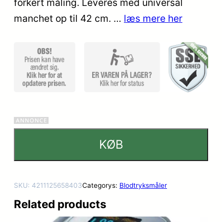
forkert måling. Leveres med universal
manchet op til 42 cm. …
læs mere her
KØB
SKU:
4211125658403
Categorys:
Blodtryksmåler
Related products