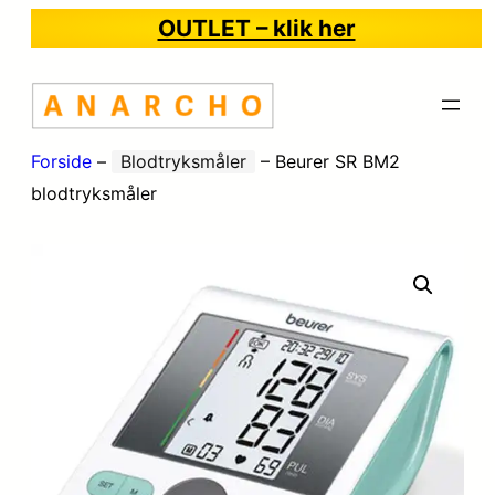
OUTLET – klik her
Forside
–
Blodtryksmåler
–
Beurer SR BM2
blodtryksmåler