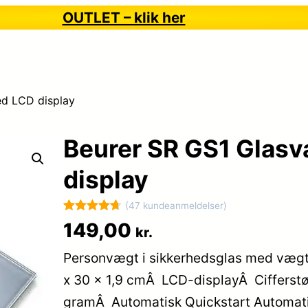
OUTLET – klik her
d LCD display
Beurer SR GS1 Glas
display
(47 kundeanmeldelser)
Bedømt
47
149,00
kr.
som
4.7
Personvægt i sikkerhedsglas med vægtin
ud af 5
baseret på
x 30 x 1,9 cmÂ LCD-displayÂ Cifferstø
kundebedø
gramÂ Automatisk Quickstart Automat
mmelser