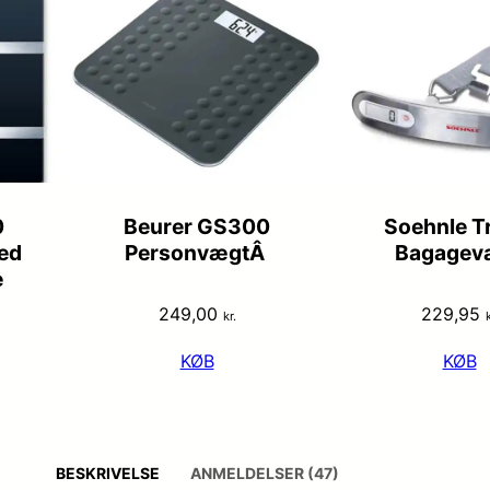
0
Beurer GS300
Soehnle T
ed
PersonvægtÂ
Bagagev
e
249,00
229,95
kr.
k
KØB
KØB
BESKRIVELSE
ANMELDELSER (47)