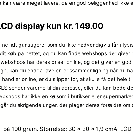
je kan være meget lavere, da en god beliggenhed ikke 
CD display kun kr. 149.00
rne lidt gunstigere, som du ikke nødvendigvis får i fysi
et dit køb på nettet, og du kan finde webshops der give
 at webshops har deres priser online, og det giver en g
 løgn, kan du endda lave en prissammenligning når du ha
handler online, er du slipper for, at skulle få det hele t
GLS sender varerne til din adresse, eller du kan bede dem
bshops har ikke en kø som i butikker eller supermarkede
går du skrigende unger, der plager deres forældre om s
 på 100 gram. Størrelse:: 30 x 30 x 1,9 cmÂ LCD