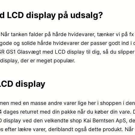
d LCD display på udsalg?
. Når tanken falder på hårde hvidevarer, tænker vi på 
f gode og solide hårde hvidevarer der passer godt ind i 
SR GS1 Glasvægt med LCD display til dig, så du slipper fo
display, der er meget populær.
CD display
 med en masse andre varer lige her i shoppen i den a
14 dages returret med din pakke når du køber din vare. 
splay ved den velkendte shop Kai Berntsen ApS, der h
øs efter lækre varer, deriblandt også dette produkt. Nå