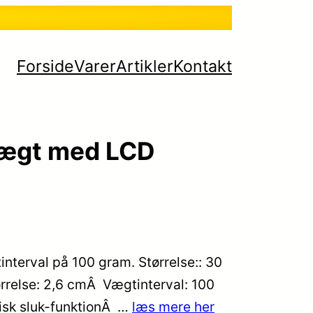
Forside
Varer
Artikler
Kontakt
vægt med LCD
terval på 100 gram. Størrelse:: 30
rrelse: 2,6 cmÂ Vægtinterval: 100
isk sluk-funktionÂ …
læs mere her