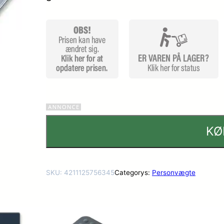
KØ
SKU:
4211125756345
Categorys:
Personvægte