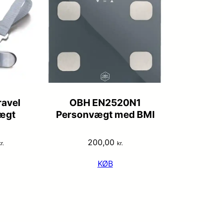
ravel
OBH EN2520N1
ægt
Personvægt med BMI
200,00
r.
kr.
KØB