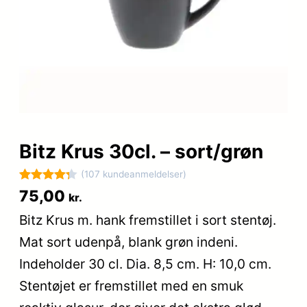
Bitz Krus 30cl. – sort/grøn
(107 kundeanmeldelser)
Bedømt
107
75,00
kr.
som
4.3
Bitz Krus m. hank fremstillet i sort stentøj.
ud af 5
Mat sort udenpå, blank grøn indeni.
baseret
på
Indeholder 30 cl. Dia. 8,5 cm. H: 10,0 cm.
kundebedø
Stentøjet er fremstillet med en smuk
mmelser