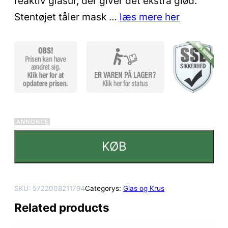
reaktiv glasur, der giver det ekstra glød.
Stentøjet tåler mask …
læs mere her
KØB
SKU:
5722008211794
Categorys:
Glas og Krus
Related products