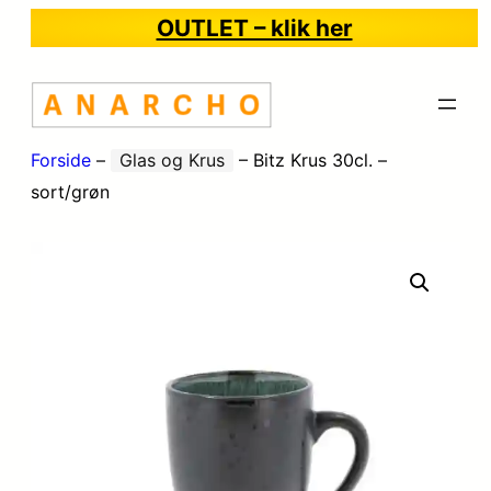
OUTLET – klik her
Forside
–
Glas og Krus
–
Bitz Krus 30cl. –
sort/grøn