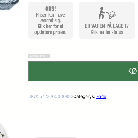
mmelser
KØ
SKU:
5722000306832
Categorys:
Fade