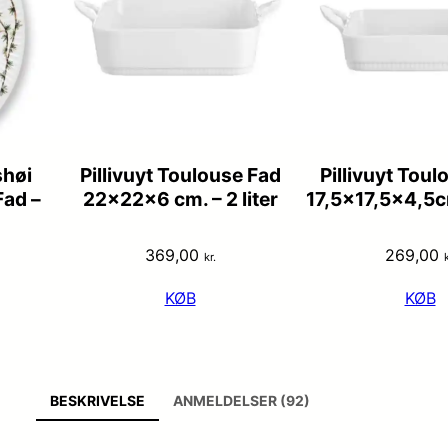
høi
Pillivuyt Toulouse Fad
Pillivuyt Toul
Fad –
22x22x6 cm. – 2 liter
17,5×17,5×4,5c
369,00
269,00
kr.
k
KØB
KØB
BESKRIVELSE
ANMELDELSER (92)