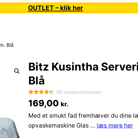
OUTLET – klik her
m. Blå
Bitz Kusintha Serve
Blå
(92 kundeanmeldelser)
Bedømt
92
169,00
kr.
som
4.4
Med et smukt fad fremhæver du dine l
ud af 5
baseret
opvaskemaskine Glas …
læs mere her
på
kundebedø