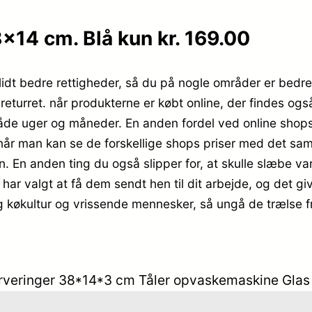
×14 cm. Blå kun kr. 169.00
idt bedre rettigheder, så du på nogle områder er bedre s
returret. når produkterne er købt online, der findes og
e uger og måneder. En anden fordel ved online shops er,
når man kan se de forskellige shops priser med det s
fon. En anden ting du også slipper for, at skulle slæbe 
har valgt at få dem sendt hen til dit arbejde, og det give
g køkultur og vrissende mennesker, så ungå de trælse fr
rveringer 38*14*3 cm Tåler opvaskemaskine Glas