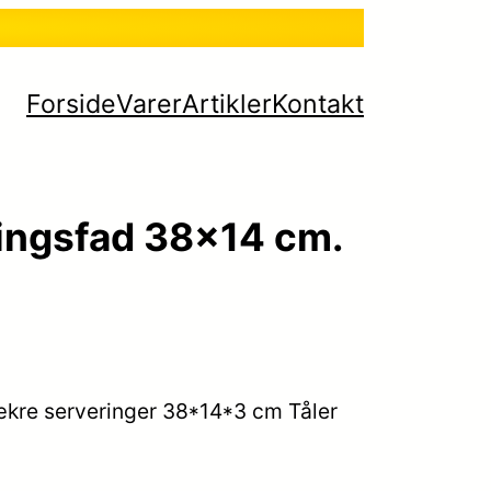
Forside
Varer
Artikler
Kontakt
ringsfad 38×14 cm.
ækre serveringer 38*14*3 cm Tåler