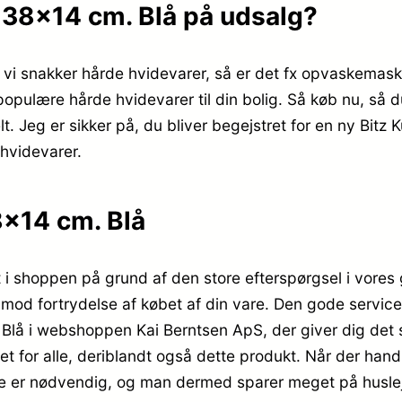
d 38×14 cm. Blå på udsalg?
 vi snakker hårde hvidevarer, så er det fx opvaskemask
populære hårde hvidevarer til din bolig. Så køb nu, så d
. Jeg er sikker på, du bliver begejstret for en ny Bitz
 hvidevarer.
8×14 cm. Blå
t i shoppen på grund af den store efterspørgsel i vores
dig mod fortrydelse af købet af din vare. Den gode servi
Blå i webshoppen Kai Berntsen ApS, der giver dig det 
 for alle, deriblandt også dette produkt. Når der hand
ikke er nødvendig, og man dermed sparer meget på husle