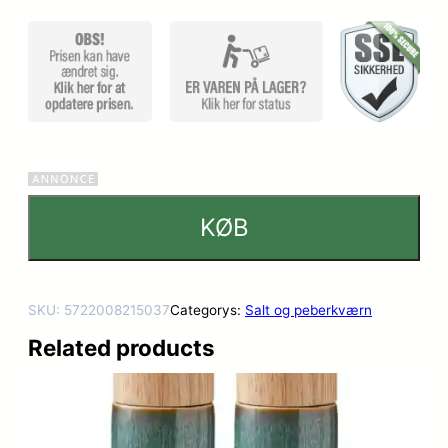
ømmelse
r
KØB
SKU:
5722008215037
Categorys:
Salt og peberkværn
Related products