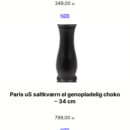
349,00
kr.
KØB
Paris uS saltkværn el genopladelig choko
– 34 cm
799,00
kr.
KØB