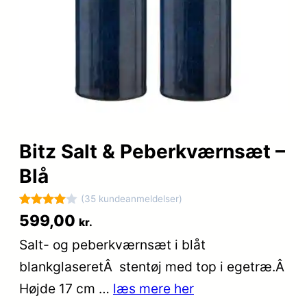
Bitz Salt & Peberkværnsæt –
Blå
(35 kundeanmeldelser)
Bedømt
35
599,00
kr.
som
4
Salt- og peberkværnsæt i blåt
ud af 5
blankglaseretÂ stentøj med top i egetræ.Â
baseret
på
Højde 17 cm …
læs mere her
kundebed