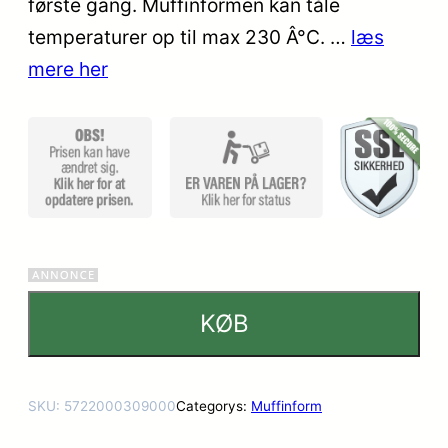
første gang. Muffinformen kan tåle
mmelser
temperaturer op til max 230 Â°C. …
læs
mere her
KØB
SKU:
5722000309000
Categorys:
Muffinform