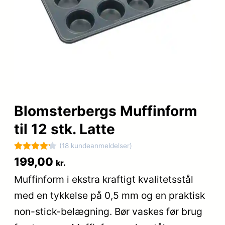
Blomsterbergs Muffinform
til 12 stk. Latte
(18 kundeanmeldelser)
Bedømt
18
199,00
kr.
som
4.2
Muffinform i ekstra kraftigt kvalitetsstål
ud af 5
med en tykkelse på 0,5 mm og en praktisk
baseret
på
non-stick-belægning. Bør vaskes før brug
kundebedø