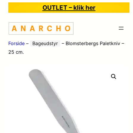
OUTLET – klik her
Forside
–
Bageudstyr
–
Blomsterbergs Paletkniv –
25 cm.