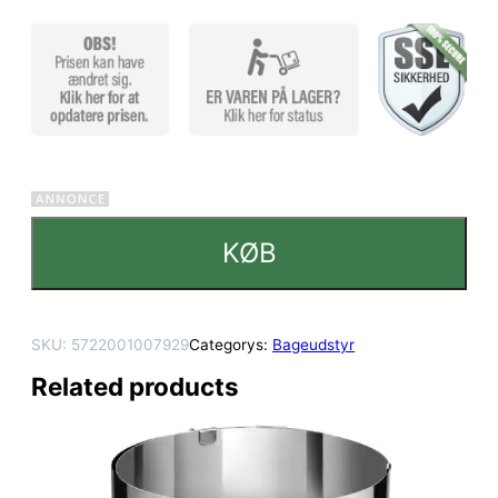
KØB
SKU:
5722001007929
Categorys:
Bageudstyr
Related products