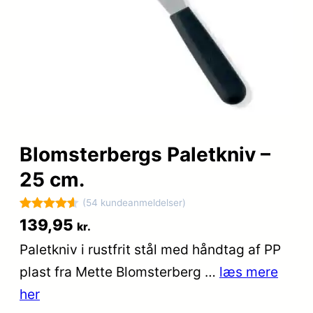
Blomsterbergs Paletkniv –
25 cm.
(54 kundeanmeldelser)
Bedømt
54
139,95
kr.
som
4.6
Paletkniv i rustfrit stål med håndtag af PP
ud af 5
plast fra Mette Blomsterberg …
læs mere
baseret på
kundebedø
her
mmelser