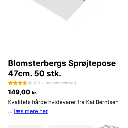
Blomsterbergs Sprøjtepose
47cm. 50 stk.
(30 kundeanmeldelser)
Bedømt
30
149,00
kr.
som
Kvalitets hårde hvidevarer fra Kai Berntsen
3.7
ud
…
læs mere her
af 5
baseret
på