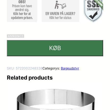
kundebed
ømmels
er
KØB
SKU:
5722002248338
Categorys:
Bageudstyr
Related products