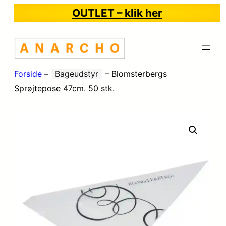
OUTLET – klik her
Forside
–
Bageudstyr
–
Blomsterbergs
Sprøjtepose 47cm. 50 stk.