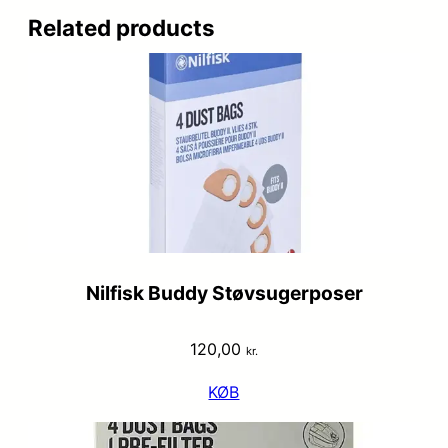
Related products
Nilfisk Buddy Støvsugerposer
120,00
kr.
KØB