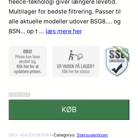
fleece-teknologi giver længere levetid.
ømmelse
Multilager for bedste filtrering. Passer til
r
alle aktuelle modeller udover BSG8…. og
BSN… op t …
læs mere her
KØB
SKU:
4242002830414
Categorys:
Støvsugerposer