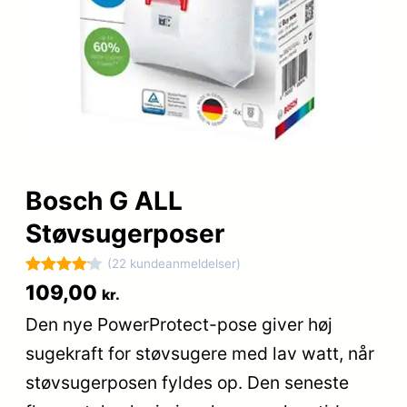
Bosch G ALL
Støvsugerposer
(22 kundeanmeldelser)
Bedømt
22
109,00
kr.
som
4.1
Den nye PowerProtect-pose giver høj
ud af 5
sugekraft for støvsugere med lav watt, når
baseret
på
støvsugerposen fyldes op. Den seneste
kundebed