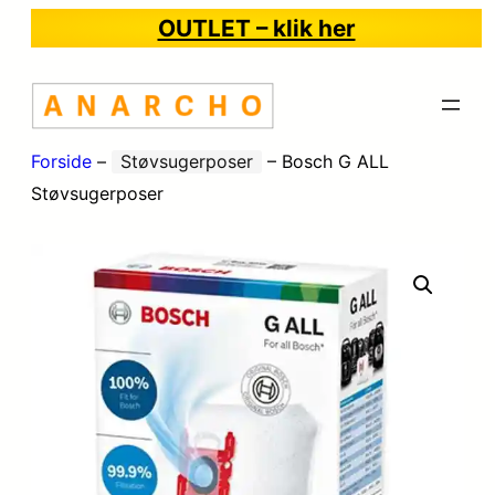
OUTLET – klik her
Forside
–
Støvsugerposer
–
Bosch G ALL
Støvsugerposer