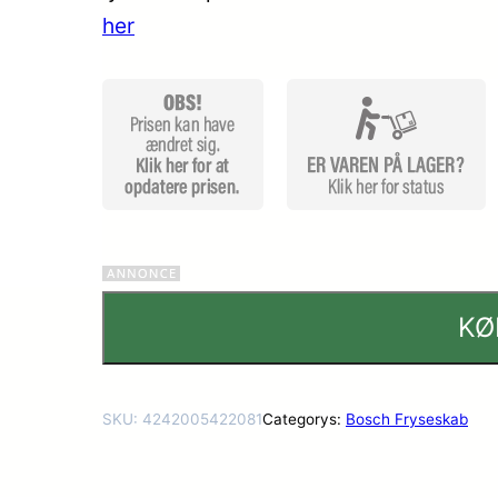
her
KØ
SKU:
4242005422081
Categorys:
Bosch Fryseskab