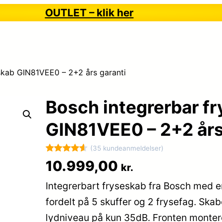
OUTLET – klik her
skab GIN81VEE0 – 2+2 års garanti
Bosch integrerbar f
GIN81VEE0 – 2+2 års
(35 kundeanmeldelser)
Bedømt
35
10.999,00
kr.
som
4.6
Integrerbart fryseskab fra Bosch med en 
ud af 5
baseret på
fordelt på 5 skuffer og 2 frysefag. Sk
kundebedø
lydniveau på kun 35dB. Fronten monte
mmelser