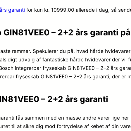
rs garanti
for kun kr. 10999.00
allerede i dag, så send
b GIN81VEE0 – 2+2 års garanti p
faste rammer. Spekulerer du på, hvad hårde hvidevarer 
sidigt udvalg af fantastiske hårde hvidevarer der vil 
Bosch integrerbar fryseskab GIN81VEE0 – 2+2 års garan
egrerbar fryseskab GIN81VEE0 – 2+2 års garanti, der er
IN81VEE0 – 2+2 års garanti
aranti fås sammen med en masse andre varer lige her 
rret til at sikre dig mod fortrydelse af købet af din var