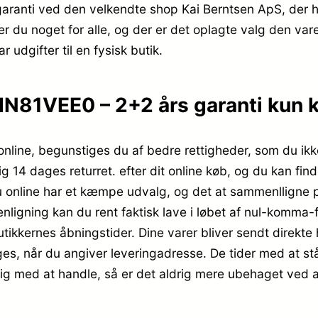
aranti ved den velkendte shop Kai Berntsen ApS, der 
nder du noget for alle, og der er det oplagte valg den va
 udgifter til en fysisk butik.
IN81VEE0 – 2+2 års garanti kun k
 online, begunstiges du af bedre rettigheder, som du ikk
g 14 dages returret. efter dit online køb, og du kan f
du online har et kæmpe udvalg, og det at sammenlligne p
ligning kan du rent faktisk lave i løbet af nul-komma-
tikkernes åbningstider. Dine varer bliver sendt direkte 
ælges, når du angiver leveringadresse. De tider med at stå
dig med at handle, så er det aldrig mere ubehaget ved at 