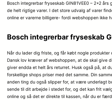
Bosch integrerbar fryseskab GIN81VEE0 – 2+2 års g
de helt rigtige varer. I det store udvalg af varer fi
online er varerne billigere- fordi webshoppen ikke har
Bosch integrerbar fryseskab G
Når du lader dig friste, og får købt nogle produkter
Dansk lov kræver af webshoppen, at de skal give di
giver endda et helt års returret. Husk også på, at 
forskellige shops priser med det samme. Din sammen
anden ting du også slipper for, at være underlagt bu
sende til dit arbejde i stedet for, og det kan frit v
online og så det er direkte til kassen, når du er fær