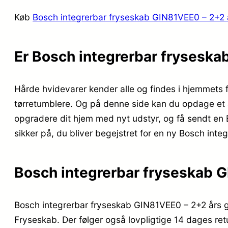
Køb
Bosch integrerbar fryseskab GIN81VEE0 – 2+2 å
Er Bosch integrerbar fryseska
Hårde hvidevarer kender alle og findes i hjemmets 
tørretumblere. Og på denne side kan du opdage et al
opgradere dit hjem med nyt udstyr, og få sendt en 
sikker på, du bliver begejstret for en ny Bosch int
Bosch integrerbar fryseskab G
Bosch integrerbar fryseskab GIN81VEE0 – 2+2 års g
Fryseskab. Der følger også lovpligtige 14 dages retu