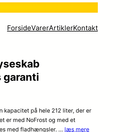
Forside
Varer
Artikler
Kontakt
ryseskab
 garanti
kapacitet på hele 212 liter, der er
abet er med NoFrost og med et
res med fladhængsler. …
læs mere