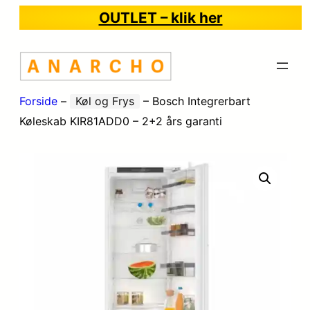
OUTLET – klik her
Forside
–
Køl og Frys
–
Bosch Integrerbart
Køleskab KIR81ADD0 – 2+2 års garanti