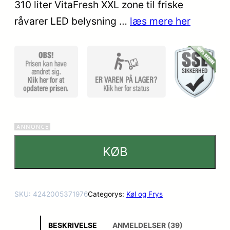
på
310 liter VitaFresh XXL zone til friske
kundebedø
råvarer LED belysning …
læs mere her
mmelser
KØB
SKU:
4242005371976
Categorys:
Køl og Frys
BESKRIVELSE
ANMELDELSER (39)