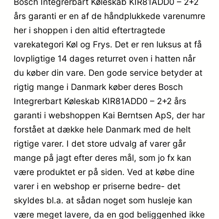
Bosch Integrerbart Køleskab KIR81ADD0 – 2+2
års garanti er en af de håndplukkede varenumre
her i shoppen i den altid eftertragtede
varekategori Køl og Frys. Det er ren luksus at få
lovpligtige 14 dages returret oven i hatten når
du køber din vare. Den gode service betyder at
rigtig mange i Danmark køber deres Bosch
Integrerbart Køleskab KIR81ADD0 – 2+2 års
garanti i webshoppen Kai Berntsen ApS, der har
forstået at dække hele Danmark med de helt
rigtige varer. I det store udvalg af varer går
mange på jagt efter deres mål, som jo fx kan
være produktet er på siden. Ved at købe dine
varer i en webshop er priserne bedre- det
skyldes bl.a. at sådan noget som husleje kan
være meget lavere, da en god beliggenhed ikke