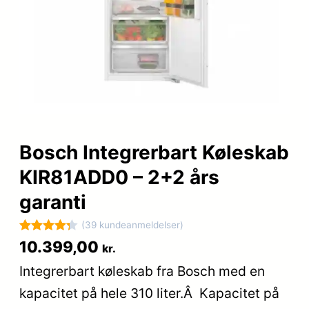
Bosch Integrerbart Køleskab
KIR81ADD0 – 2+2 års
garanti
(39 kundeanmeldelser)
Bedømt
39
10.399,00
kr.
som
4.3
Integrerbart køleskab fra Bosch med en
ud af 5
kapacitet på hele 310 liter.Â Kapacitet på
baseret