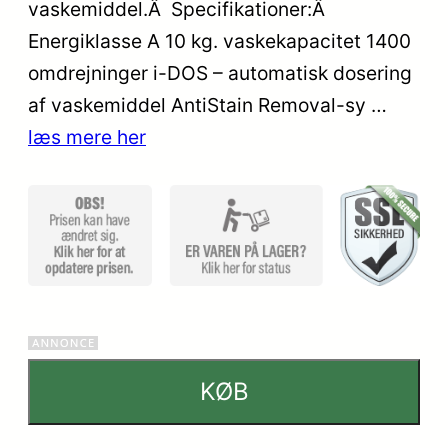
på
vaskemiddel.Â Specifikationer:Â
kundebedø
Energiklasse A 10 kg. vaskekapacitet 1400
mmelser
omdrejninger i-DOS – automatisk dosering
af vaskemiddel AntiStain Removal-sy …
læs mere her
KØB