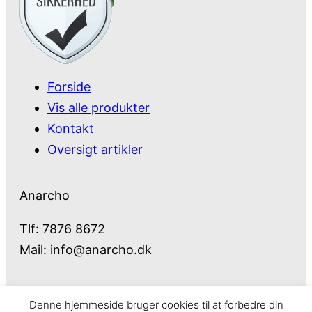
Forside
Vis alle produkter
Kontakt
Oversigt artikler
Anarcho
Tlf: 7876 8672
Mail:
info@anarcho.dk
Denne hjemmeside bruger cookies til at forbedre din
Anarcho – alt i Hårde Hvidevarer