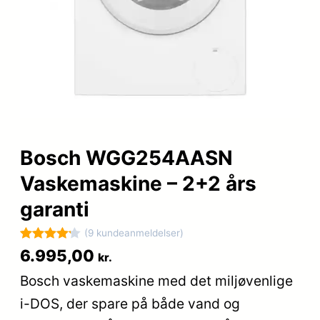
Bosch WGG254AASN
Vaskemaskine – 2+2 års
garanti
(9 kundeanmeldelser)
Bedømt
9
6.995,00
kr.
som
4.2
Bosch vaskemaskine med det miljøvenlige
ud af 5
i-DOS, der spare på både vand og
baseret