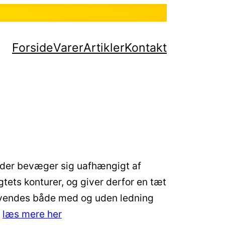
Forside
Varer
Artikler
Kontakt
der bevæger sig uafhængigt af
gtets konturer, og giver derfor en tæt
nvendes både med og uden ledning
…
læs mere her