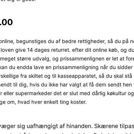
.00
 online, begunstiges du af bedre rettigheder, så du på n
. loven give 14 dages returret. efter dit online køb, og
et meget større udvalg, og prissammenlignen er let at f
 kan du endda lave en prissammenligning når du sidder p
rskellige fra skiltet og til kasseapparatet, så du skal stå 
sendt til dig, hvis du ikke har valgt at få dem sendt hen 
er eller supermarkeder det er slut med dårlig køkultur o
rge om, hvad hver enkelt ting koster.
er sig uafhængigt af hinanden. Skærene tilpasser 