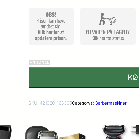
r
KØ
SKU:
4210201163305
Categorys:
Barbermaskiner