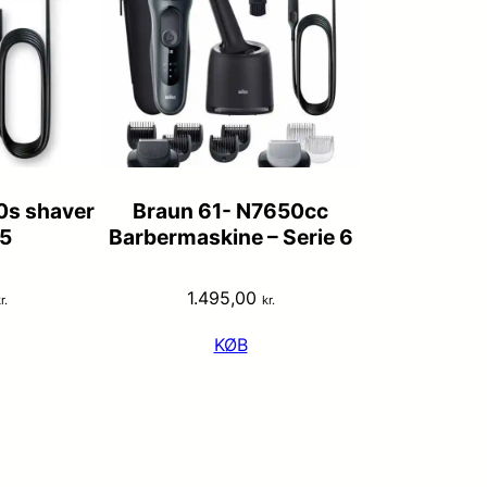
0s shaver
Braun 61- N7650cc
 5
Barbermaskine – Serie 6
1.495,00
r.
kr.
KØB