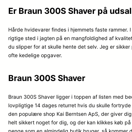
Er Braun 300S Shaver på udsa
Hårde hvidevarer findes i hjemmets faste rammer. I
rigtige sted i jagten på en mangfoldighed af kvalite
du slipper for at skulle hente det selv. Jeg er sik
ofte kedelige opgaver.
Braun 300S Shaver
Braun 300S Shaver ligger i toppen af listen med b
lovpligtige 14 dages returret hvis du skulle fortry
den populære shop Kai Berntsen ApS, der giver dig 
helt sikkert noget for dig, og der kan klikkes køb 
penge som en almindelig butik bruger, så kommer de