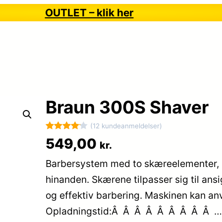
OUTLET – klik her
Braun 300S Shaver
(12 kundeanmeldelser)
Bedømt
12
549,00
kr.
som
4.1
Barbersystem med to skæreelementer, 
ud af 5
baseret
hinanden. Skærene tilpasser sig til ansi
på
og effektiv barbering. Maskinen kan a
kundebed
Opladningstid:Â Â Â Â Â Â Â Â Â 
ømmelse