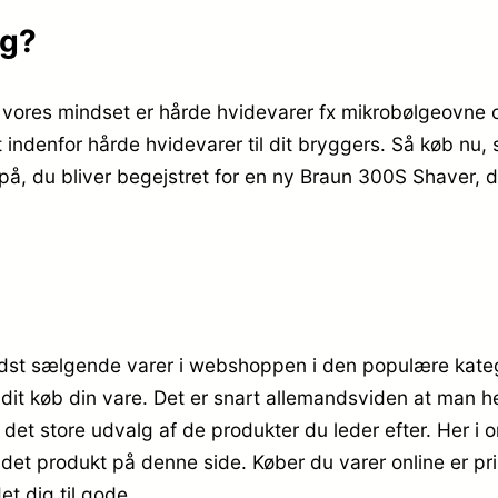
lg?
 vores mindset er hårde hvidevarer fx mikrobølgeovne o
t indenfor hårde hvidevarer til dit bryggers. Så køb nu
ker på, du bliver begejstret for en ny Braun 300S Shave
edst sælgende varer i webshoppen i den populære kateg
de dit køb din vare. Det er snart allemandsviden at man 
det store udvalg af de produkter du leder efter. Her 
på det produkt på denne side. Køber du varer online er
t dig til gode.