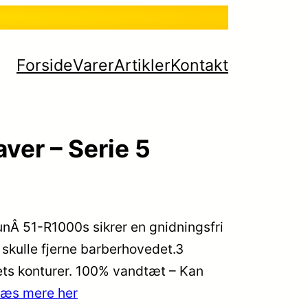
Forside
Varer
Artikler
Kontakt
ver – Serie 5
nÂ 51-R1000s sikrer en gnidningsfri
 skulle fjerne barberhovedet.3
tets konturer. 100% vandtæt – Kan
læs mere her