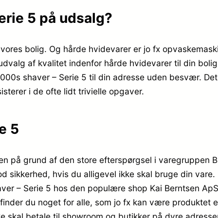
erie 5 på udsalg?
m i vores bolig. Og hårde hvidevarer er jo fx opvaskemas
t udvalg af kvalitet indenfor hårde hvidevarer til din bol
1000s shaver – Serie 5 til din adresse uden besvær. Det
terer i de ofte lidt trivielle opgaver.
e 5
pen på grund af den store efterspørgsel i varegruppen 
od sikkerhed, hvis du alligevel ikke skal bruge din vare
r – Serie 5 hos den populære shop Kai Berntsen ApS, 
r finder du noget for alle, som jo fx kan være produktet
e skal betale til showroom og butikker på dyre adresser