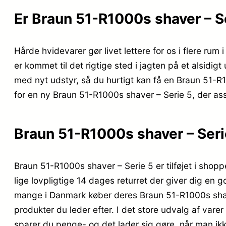
Er Braun 51-R1000s shaver – S
Hårde hvidevarer gør livet lettere for os i flere ru
er kommet til det rigtige sted i jagten på et alsidig
med nyt udstyr, så du hurtigt kan få en Braun 51-R
for en ny Braun 51-R1000s shaver – Serie 5, der assis
Braun 51-R1000s shaver – Seri
Braun 51-R1000s shaver – Serie 5 er tilføjet i shop
lige lovpligtige 14 dages returret der giver dig en g
mange i Danmark køber deres Braun 51-R1000s shave
produkter du leder efter. I det store udvalg af vare
sparer du penge- og det lader sig gøre, når man ikk