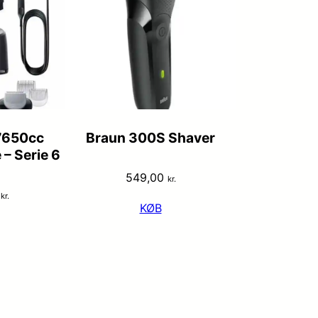
7650cc
Braun 300S Shaver
– Serie 6
549,00
kr.
0
kr.
KØB