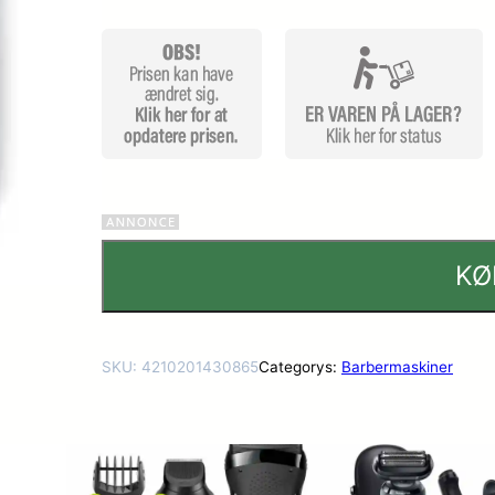
ømmels
er
KØ
SKU:
4210201430865
Categorys:
Barbermaskiner