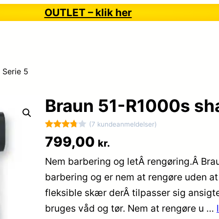
OUTLET – klik her
 Serie 5
Braun 51-R1000s sha
(7 kundeanmeldelser)
Bedømt
7
799,00
kr.
som
Nem barbering og letÂ rengøring.Â Brau
3.8
ud af
5
barbering og er nem at rengøre uden at
baseret
fleksible skær derÂ tilpasser sig ansig
på
bruges våd og tør. Nem at rengøre u …
kundebed