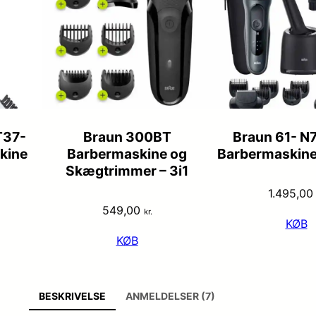
T37-
Braun 300BT
Braun 61- N
kine
Barbermaskine og
Barbermaskine 
Skægtrimmer – 3i1
1.495,0
549,00
kr.
KØB
KØB
BESKRIVELSE
ANMELDELSER (7)