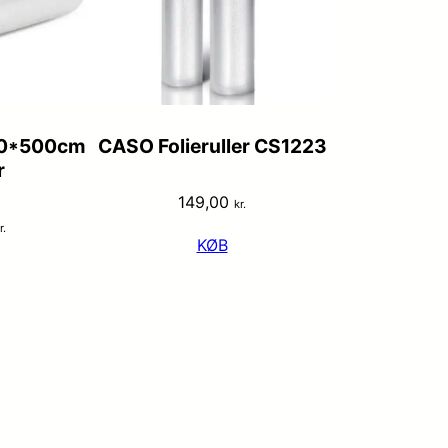
20*500cm
CASO Folieruller CS1223
r
149,00
kr.
r.
KØB