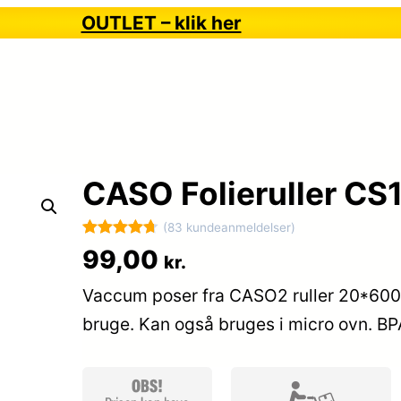
OUTLET – klik her
CASO Folieruller CS
(83 kundeanmeldelser)
Bedømt
83
99,00
kr.
som
4.7
Vaccum poser fra CASO2 ruller 20*600 cm
ud af 5
baseret på
bruge. Kan også bruges i micro ovn. BP
kundebedø
mmelser