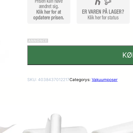
KØ
SKU:
4038437012217
Categorys:
Vakuumposer