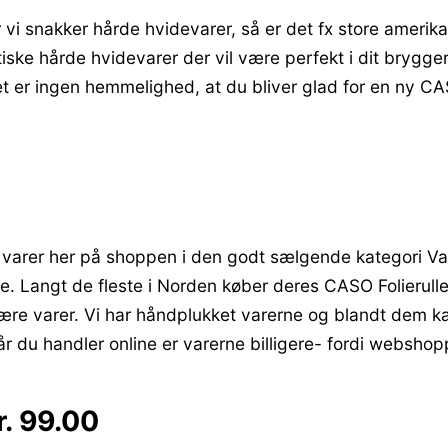
år vi snakker hårde hvidevarer, så er det fx store ameri
ske hårde hvidevarer der vil være perfekt i dit bryggers.
t er ingen hemmelighed, at du bliver glad for en ny CAS
 varer her på shoppen i den godt sælgende kategori V
re. Langt de fleste i Norden køber deres CASO Folierul
ære varer. Vi har håndplukket varerne og blandt dem kan
 du handler online er varerne billigere- fordi webshoppe
r. 99.00