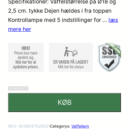
Specifikationer: Vaffelstørrelse på Ø18 og
2,5 cm. tykke Dejen hældes i fra toppen
Kontrollampe med 5 indstillinger for …
læs
mere her
KØB
SKU:
4038437029321
Categorys:
Vaffeljern