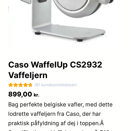
Caso WaffelUp CS2932
Vaffeljern
(81 kundeanmeldelser)
Bedømt
81
899,00
kr.
som
4.7
Bag perfekte belgiske vafler, med dette
ud af 5
lodrette vaffeljern fra Caso, der har
baseret på
kundebedø
praktisk påfyldning af dej i toppen.Â
mmelser