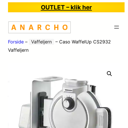
OUTLET – klik her
Forside
–
Vaffeljern
–
Caso WaffelUp CS2932
Vaffeljern