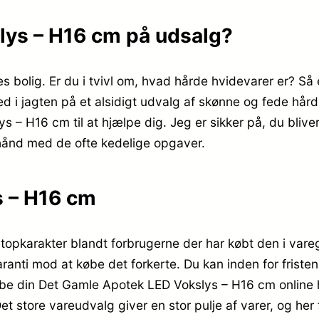
lys – H16 cm på udsalg?
es bolig. Er du i tvivl om, hvad hårde hvidevarer er? Så
ed i jagten på et alsidigt udvalg af skønne og fede hård
– H16 cm til at hjælpe dig. Jeg er sikker på, du blive
hånd med de ofte kedelige opgaver.
 – H16 cm
opkarakter blandt forbrugerne der har købt den i vareg
ranti mod at købe det forkerte. Du kan inden for fristen
købe din Det Gamle Apotek LED Vokslys – H16 cm onlin
t store vareudvalg giver en stor pulje af varer, og her f