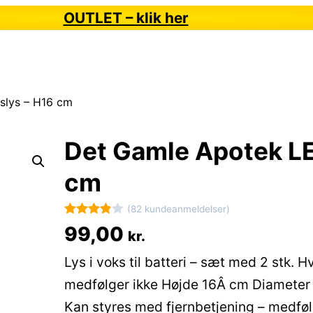
OUTLET – klik her
slys – H16 cm
Det Gamle Apotek LE
cm
(82 kundeanmeldelser)
Bedømt
82
99,00
kr.
som
3.9
Lys i voks til batteri – sæt med 2 stk. 
ud af 5
baseret
medfølger ikke Højde 16Â cm Diameter 
på
Kan styres med fjernbetjening – medfø
kundebed