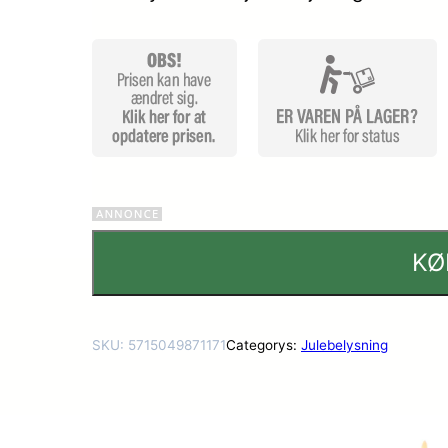
ømmels
er
KØ
SKU:
5715049871171
Categorys:
Julebelysning