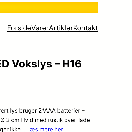
Forside
Varer
Artikler
Kontakt
D Vokslys – H16
Hvert lys bruger 2*AAA batterier –
Ø 2 cm Hvid med rustik overflade
lger ikke …
læs mere her