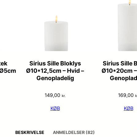
tek
Sirius Sille Bloklys
Sirius Sille 
– Ø5cm
Ø10*12,5cm – Hvid –
Ø10*20cm – 
Genopladelig
Genoplad
149,00
169,00
kr.
k
KØB
KØB
BESKRIVELSE
ANMELDELSER (82)