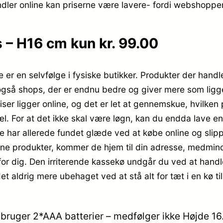
ler online kan priserne være lavere- fordi webshoppen ik
– H16 cm kun kr. 99.00
e er en selvfølge i fysiske butikker. Produkter der han
s også shops, der er endnu bedre og giver mere som ligg
iser ligger online, og det er let at gennemskue, hvilken
. For at det ikke skal være løgn, kan du endda lave en
ar allerede fundet glæde ved at købe online og slippe
ine produkter, kommer de hjem til din adresse, medmind
or dig. Den irriterende kassekø undgår du ved at handle
t aldrig mere ubehaget ved at stå alt for tæt i en kø ti
lys bruger 2*AAA batterier – medfølger ikke Højde