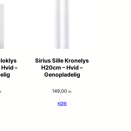
Bloklys
Sirius Sille Kronelys
Hvid –
H20cm – Hvid –
elig
Genopladelig
149,00
r.
kr.
KØB