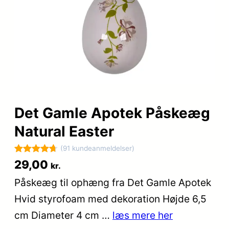
Det Gamle Apotek Påskeæg
Natural Easter
(91 kundeanmeldelser)
Bedømt
91
29,00
kr.
som
4.7
Påskeæg til ophæng fra Det Gamle Apotek
ud af 5
Hvid styrofoam med dekoration Højde 6,5
baseret på
kundebedø
cm Diameter 4 cm …
læs mere her
mmelser