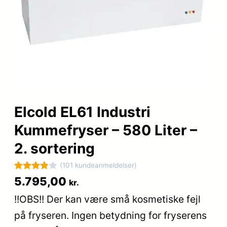
Elcold EL61 Industri
Kummefryser – 580 Liter –
2. sortering
(101 kundeanmeldelser)
Bedømt
101
5.795,00
kr.
som
3.9
!!OBS!! Der kan være små kosmetiske fejl
ud af 5
på fryseren. Ingen betydning for fryserens
baseret