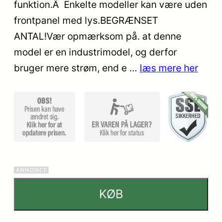
på
funktion.Â Enkelte modeller kan være uden
kundebed
frontpanel med lys.BEGRÆNSET
ømmels
ANTAL!Vær opmærksom på. at denne
er
model er en industrimodel, og derfor
bruger mere strøm, end e …
læs mere her
KØB