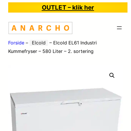
OUTLET – klik her
Forside
–
Elcold
–
Elcold EL61 Industri
Kummefryser – 580 Liter – 2. sortering