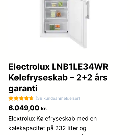
Electrolux LNB1LE34WR
Kølefryseskab – 2+2 års
garanti
(38 kundeanmeldelser)
Bedømt
38
6.049,00
kr.
som
4.7
Elextrolux Kølefryseskab med en
ud af 5
kølekapacitet på 232 liter og
baseret på