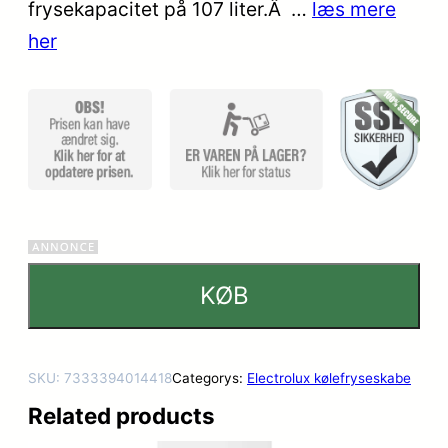
kundebedø
frysekapacitet på 107 liter.Â …
læs mere
mmelser
her
KØB
SKU:
7333394014418
Categorys:
Electrolux kølefryseskabe
Related products