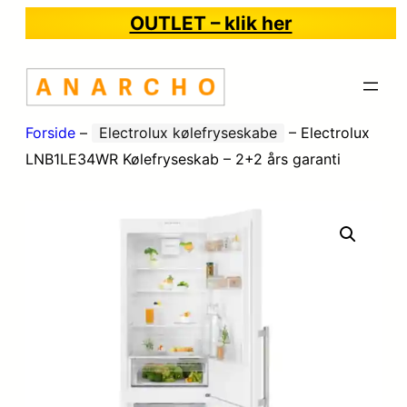
OUTLET – klik her
Forside
–
Electrolux kølefryseskabe
–
Electrolux
LNB1LE34WR Kølefryseskab – 2+2 års garanti