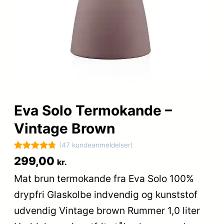
Eva Solo Termokande –
Vintage Brown
(47 kundeanmeldelser)
Bedømt
47
299,00
kr.
som
4.8
Mat brun termokande fra Eva Solo 100%
ud af 5
drypfri Glaskolbe indvendig og kunststof
baseret på
kundebedø
udvendig Vintage brown Rummer 1,0 liter
mmelser