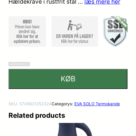
Hældekrave i rustfrit stål …
læs mere her
KØB
SKU:
5706631252324
Categorys:
EVA SOLO Termokande
Related products