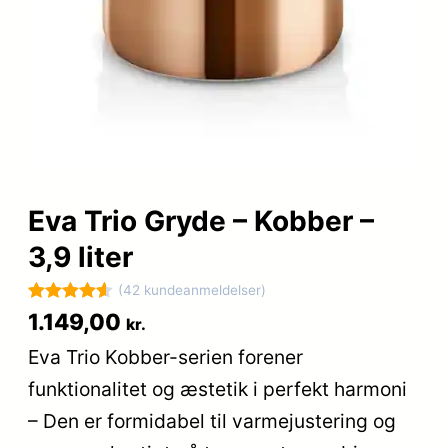
Eva Trio Gryde – Kobber –
3,9 liter
(42 kundeanmeldelser)
Bedømt
42
1.149,00
kr.
som
4.6
Eva Trio Kobber-serien forener
ud af 5
funktionalitet og æstetik i perfekt harmoni
baseret på
kundebedø
– Den er formidabel til varmejustering og
mmelser