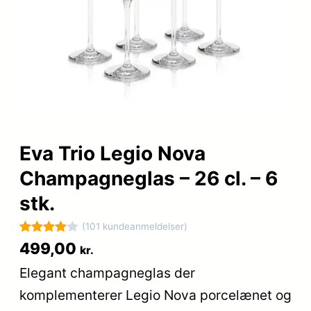
Eva Trio Legio Nova
Champagneglas – 26 cl. – 6
stk.
(101 kundeanmeldelser)
Bedømt
101
499,00
kr.
som
4
Elegant champagneglas der
ud af 5
komplementerer Legio Nova porcelænet og
baseret