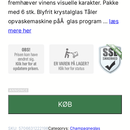
på
fremhæver vinens visuelle karakter. Pakke
kundebed
med 6 stk. Blyfrit krystalglas Tåler
ømmelse
opvaskemaskine påÂ glas program …
læs
r
mere her
KØB
SKU:
5706631222198
Categorys:
Champagneglas