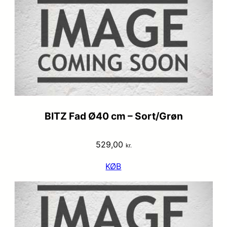
BITZ Fad Ø40 cm – Sort/Grøn
529,00
kr.
KØB