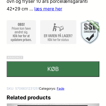
ovn og fryser 10 års porcelænsgaranti
mmelser
42*29 cm …
læs mere her
KØB
SKU:
5706631231251
Categorys:
Fade
Related products