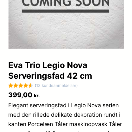
Eva Trio Legio Nova
Serveringsfad 42 cm
(13 kundeanmeldelser)
Bedømt
13
399,00
kr.
som
4.5
Elegant serveringsfad i Legio Nova serien
ud af 5
med den rillede delikate dekoration rundt i
baseret
på
kanten Porcelæn Tåler maskinopvask Tåler
kundebedø