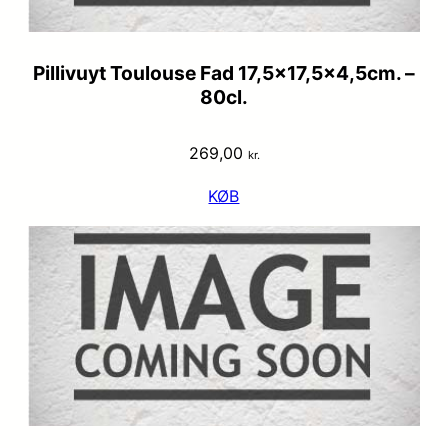
Pillivuyt Toulouse Fad 17,5×17,5×4,5cm. –
80cl.
269,00
kr.
KØB