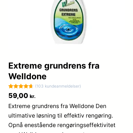
Extreme grundrens fra
Welldone
(103 kundeanmeldelser)
Bedømt
103
59,00
kr.
som
4.7
Extreme grundrens fra Welldone Den
ud af 5
ultimative løsning til effektiv rengøring.
baseret på
kundebedø
Opnå enestående rengøringseffektivitet
mmelser