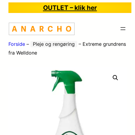
OUTLET – klik her
Forside
–
Pleje og rengøring
–
Extreme grundrens
fra Welldone