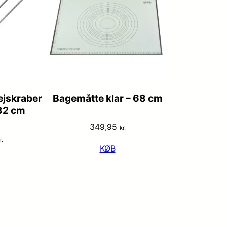
ejskraber
Bagemåtte klar – 68 cm
 32 cm
349,95
kr.
r.
KØB