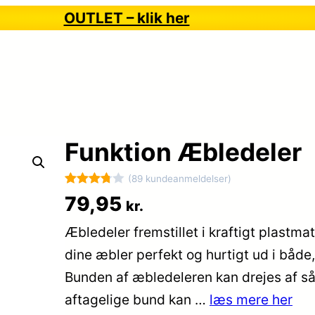
OUTLET – klik her
Funktion Æbledeler
(89 kundeanmeldelser)
Bedømt
89
79,95
kr.
som
Æbledeler fremstillet i kraftigt plastm
3.8
ud af
5
dine æbler perfekt og hurtigt ud i både
baseret
Bunden af æbledeleren kan drejes af s
på
aftagelige bund kan …
læs mere her
kundebed