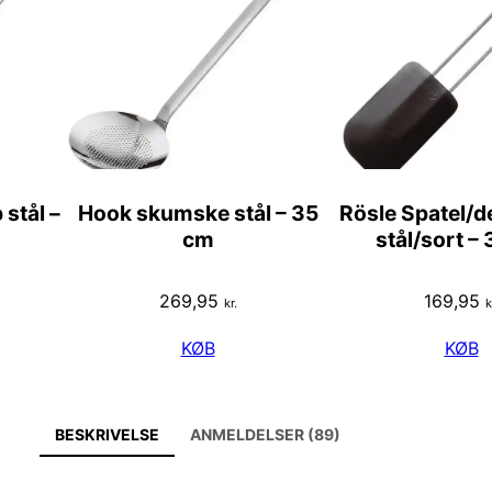
stål –
Hook skumske stål – 35
Rösle Spatel/d
cm
stål/sort –
269,95
169,95
kr.
k
KØB
KØB
BESKRIVELSE
ANMELDELSER (89)