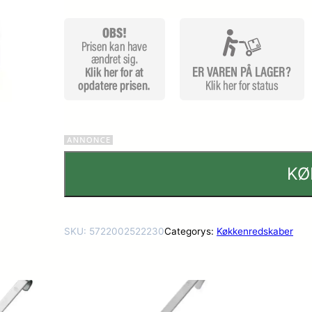
ømmels
er
KØ
SKU:
5722002522230
Categorys:
Køkkenredskaber