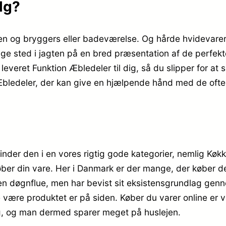
lg?
en og bryggers eller badeværelse. Og hårde hvidevarer
tige sted i jagten på en bred præsentation af de perfekt
everet Funktion Æbledeler til dig, så du slipper for at s
 Æbledeler, der kan give en hjælpende hånd med de ofte
finder den i en vores rigtig gode kategorier, nemlig Køk
køber din vare. Her i Danmark er der mange, der køber 
en døgnflue, men har bevist sit eksistensgrundlag gen
 være produktet er på siden. Køber du varer online er var
ig, og man dermed sparer meget på huslejen.