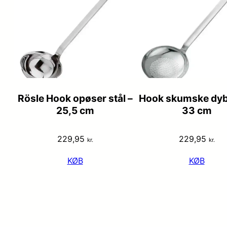
Rösle Hook opøser stål –
Hook skumske dyb 
25,5 cm
33 cm
229,95
229,95
kr.
kr.
KØB
KØB