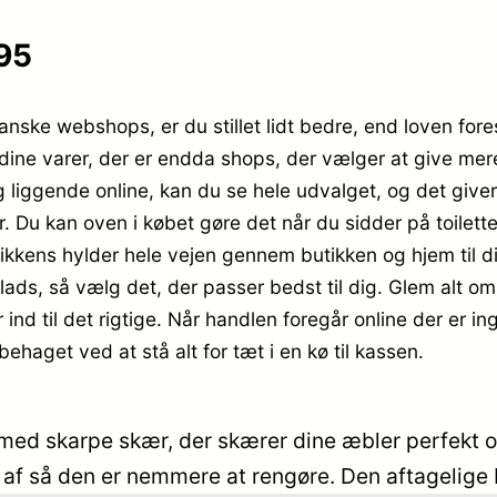
.95
nske webshops, er du stillet lidt bedre, end loven fores
t dine varer, der er endda shops, der vælger at give m
 liggende online, kan du se hele udvalget, og det giv
r. Du kan oven i købet gøre det når du sidder på toilet
butikkens hylder hele vejen gennem butikken og hjem til d
plads, så vælg det, der passer bedst til dig. Glem alt om
 ind til det rigtige. Når handlen foregår online der er ing
behaget ved at stå alt for tæt i en kø til kassen.
, med skarpe skær, der skærer dine æbler perfekt o
 af så den er nemmere at rengøre. Den aftagelige