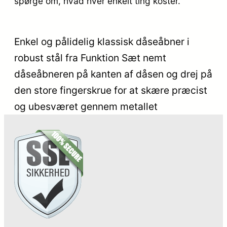
spørge om, hvad hver enkelt ting koster.
Enkel og pålidelig klassisk dåseåbner i
robust stål fra Funktion Sæt nemt
dåseåbneren på kanten af dåsen og drej på
den store fingerskrue for at skære præcist
og ubesværet gennem metallet