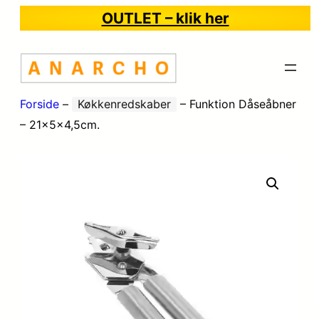
OUTLET – klik her
Forside
–
Køkkenredskaber
–
Funktion Dåseåbner
– 21x5x4,5cm.