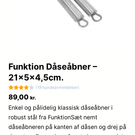
Funktion Dåseåbner –
21x5x4,5cm.
(19 kundeanmeldelser)
Bedømt
19
89,00
kr.
som
3.9
Enkel og pålidelig klassisk dåseåbner i
ud af 5
robust stål fra FunktionSæt nemt
baseret
på
dåseåbneren på kanten af dåsen og drej på
kundebed