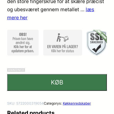
den store fingerskrue for at skære præcist
ømmels
og ubesværet gennem metallet …
læs
er
mere her
KØB
SKU:
5722000319054
Categorys:
Køkkenredskaber
Related products