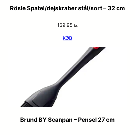
Rösle Spatel/dejskraber stål/sort – 32 cm
169,95
kr.
KØB
Brund BY Scanpan – Pensel 27 cm