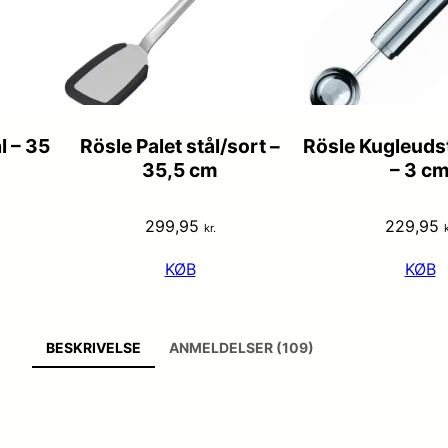
 – 35
Rösle Palet stål/sort –
Rösle Kugleudst
35,5 cm
– 3 c
299,95
229,95
kr.
k
KØB
KØB
BESKRIVELSE
ANMELDELSER (109)