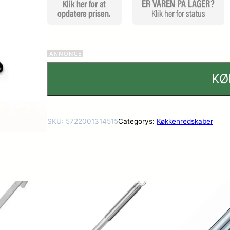
KØ
SKU:
5722001314515
Categorys:
Køkkenredskaber