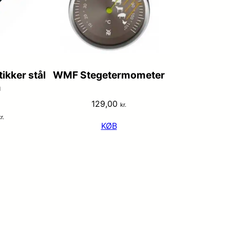
ikker stål
WMF Stegetermometer
m
129,00
kr.
r.
KØB