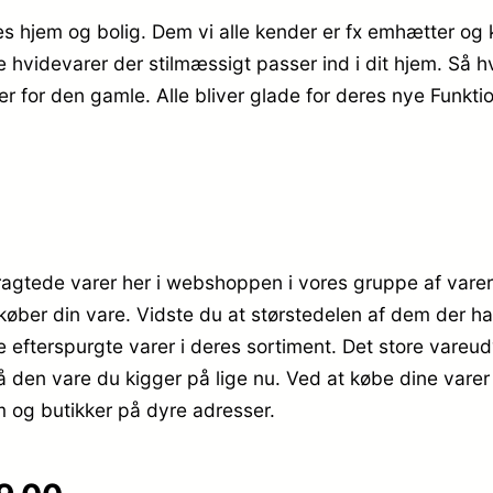
es hjem og bolig. Dem vi alle kender er fx emhætter og
idevarer der stilmæssigt passer ind i dit hjem. Så hvis
er for den gamle. Alle bliver glade for deres nye Funkti
rtragtede varer her i webshoppen i vores gruppe af var
køber din vare. Vidste du at størstedelen af dem der ha
efterspurgte varer i deres sortiment. Det store vareudv
så den vare du kigger på lige nu. Ved at købe dine var
m og butikker på dyre adresser.