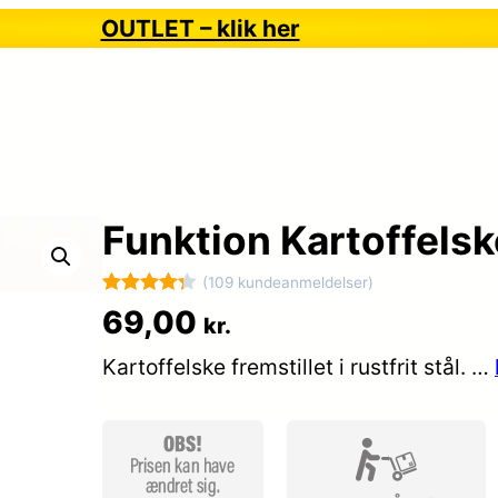
OUTLET – klik her
Funktion Kartoffelsk
(109 kundeanmeldelser)
Bedømt
109
69,00
kr.
som
4.3
Kartoffelske fremstillet i rustfrit stål. …
ud af 5
baseret
på
kundebedø
mmelser