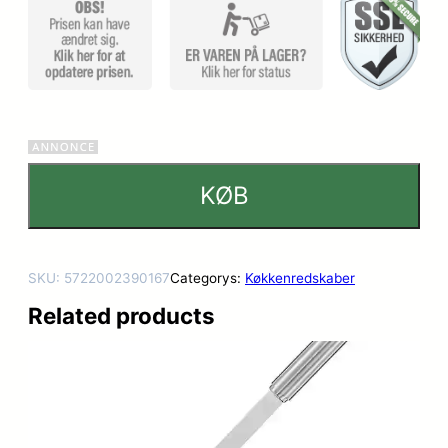
KØB
SKU:
5722002390167
Categorys:
Køkkenredskaber
Related products