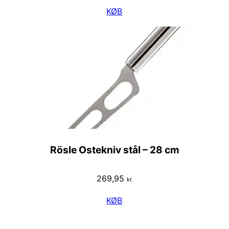
KØB
Rösle Ostekniv stål – 28 cm
269,95
kr.
KØB