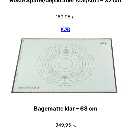
Rösle Spatel/dejskraber stål/sort – 32 cm
169,95
kr.
KØB
Bagemåtte klar – 68 cm
349,95
kr.