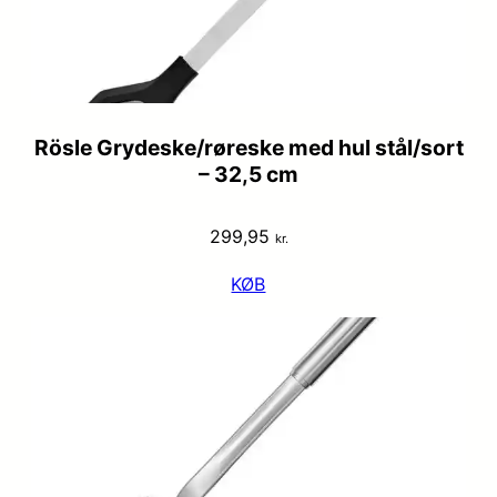
Rösle Grydeske/røreske med hul stål/sort
– 32,5 cm
299,95
kr.
KØB