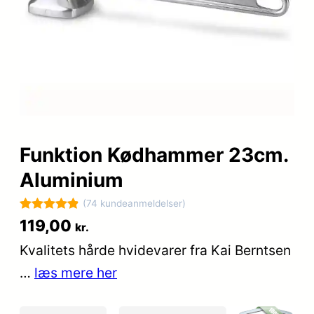
Funktion Kødhammer 23cm.
Aluminium
(74 kundeanmeldelser)
Bedømt
74
119,00
kr.
som
4.9
Kvalitets hårde hvidevarer fra Kai Berntsen
ud af 5
…
læs mere her
baseret på
kundebedøm
melser