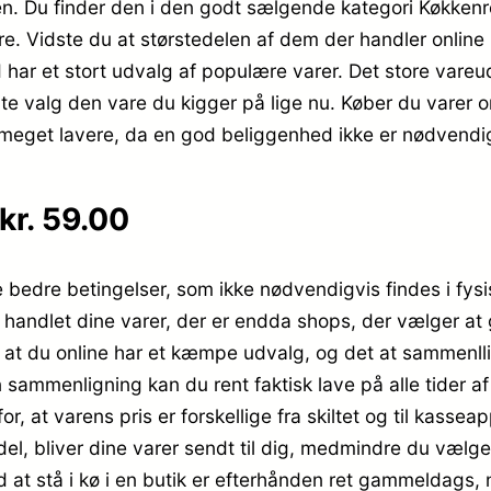
ppen. Du finder den i den godt sælgende kategori Køkken
are. Vidste du at størstedelen af dem der handler online
har et stort udvalg af populære varer. Det store vareudv
gte valg den vare du kigger på lige nu. Køber du varer o
 meget lavere, da en god beliggenhed ikke er nødvendi
kr. 59.00
 bedre betingelser, som ikke nødvendigvis findes i fysi
r handlet dine varer, der er endda shops, der vælger at
t du online har et kæmpe udvalg, og det at sammenllig
 sammenligning kan du rent faktisk lave på alle tider a
r, at varens pris er forskellige fra skiltet og til kassea
andel, bliver dine varer sendt til dig, medmindre du vælg
 at stå i kø i en butik er efterhånden ret gammeldags, n