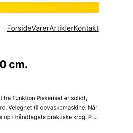
Forside
Varer
Artikler
Kontakt
30 cm.
l fra Funktion Piskeriset er solidt,
øre. Velegnet til opvaskemaskine. Når
es op i håndtagets praktiske krog. P …