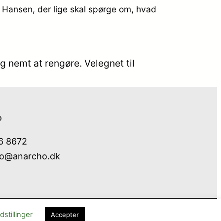
u Hansen, der lige skal spørge om, hvad
 og nemt at rengøre. Velegnet til
o
76 8672
fo@anarcho.dk
Cookie- og privatlivspolitik
Kontakt
stillinger
Accepter