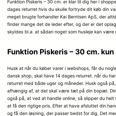
Funktion Piskeris – 30 cm. er klar til dig her i sho
dages returret hvis du skulle fortryde dit køb din v
meget brugte forhandler Kai Berntsen ApS, der altid 
finder mange det de leder efter, og der er det opla
skyldes bl.a. at sådan noget som husleje kan være
Funktion Piskeris – 30 cm. kun 
Husk at når du køber varer i webshops, får du nogle
dansk shop, skal have 14 dages returret. når du ha
returret med både uger og måneder. Husk også på, a
afhængig af, at det skal være tæt på din bopæl. Din
også på, at ved at handle online, så slipper du helt fo
at få den rigtige pris. Efter at have afsluttet din h
og få den løsning, der passer bedst for dig. Det med