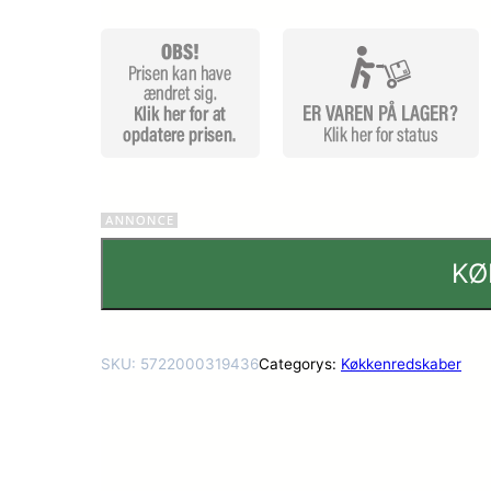
r
KØ
SKU:
5722000319436
Categorys:
Køkkenredskaber