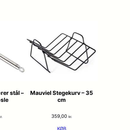
er stål –
Mauviel Stegekurv – 35
sle
cm
359,00
r.
kr.
KØB