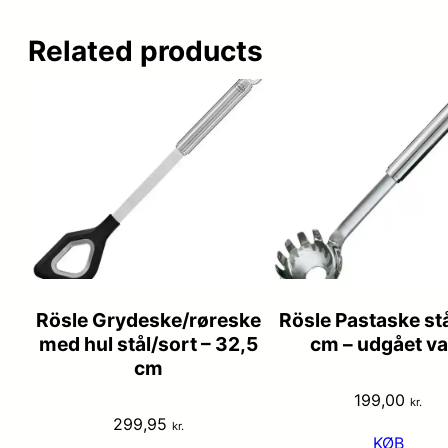
Related products
Rösle Grydeske/røreske
Rösle Pastaske stå
med hul stål/sort – 32,5
cm – udgået va
cm
199,00
kr.
299,95
kr.
KØB