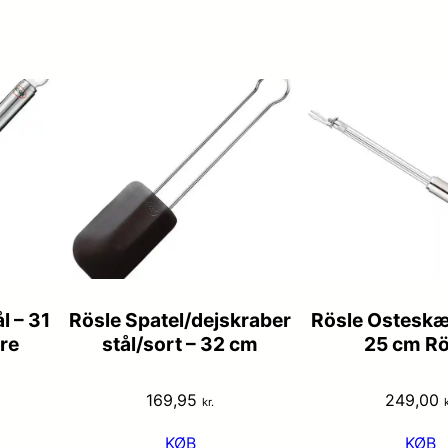
l – 31
Rösle Spatel/dejskraber
Rösle Osteskær
re
stål/sort – 32 cm
25 cm Rö
169,95
249,00
kr.
k
KØB
KØB