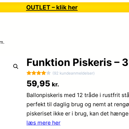
OUTLET – klik her
m.
Funktion Piskeris – 
(92 kundeanmeldelser)
Bedømt
92
59,95
kr.
som
4
Ballonpiskeris med 12 tråde i rustfrit stå
ud af 5
baseret
perfekt til daglig brug og nemt at reng
på
piskeriset ikke er i brug, kan det hæng
kundebed
læs mere her
ømmelse