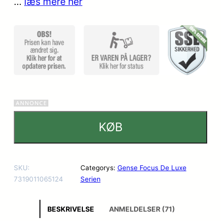
…
læs mere her
KØB
SKU:
Categorys:
Gense Focus De Luxe
7319011065124
Serien
BESKRIVELSE
ANMELDELSER (71)