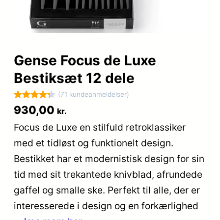
Gense Focus de Luxe
Bestiksæt 12 dele
(71 kundeanmeldelser)
Bedømt
71
930,00
kr.
som
4.3
Focus de Luxe en stilfuld retroklassiker
ud af 5
med et tidløst og funktionelt design.
baseret
på
Bestikket har et modernistisk design for sin
kundebedø
tid med sit trekantede knivblad, afrundede
mmelser
gaffel og smalle ske. Perfekt til alle, der er
interesserede i design og en forkærlighed