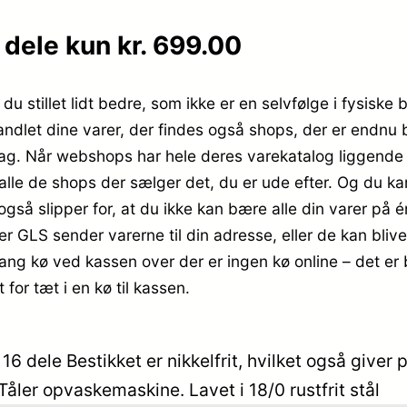
dele kun kr. 699.00
u stillet lidt bedre, som ikke er en selvfølge i fysiske 
andlet dine varer, der findes også shops, der er endnu 
i dag. Når webshops har hele deres varekatalog liggende
lle de shops der sælger det, du er ude efter. Og du ka
gså slipper for, at du ikke kan bære alle din varer på 
ller GLS sender varerne til din adresse, eller de kan bliv
lang kø ved kassen over der er ingen kø online – det er b
for tæt i en kø til kassen.
16 dele Bestikket er nikkelfrit, hvilket også giver
åler opvaskemaskine. Lavet i 18/0 rustfrit stål