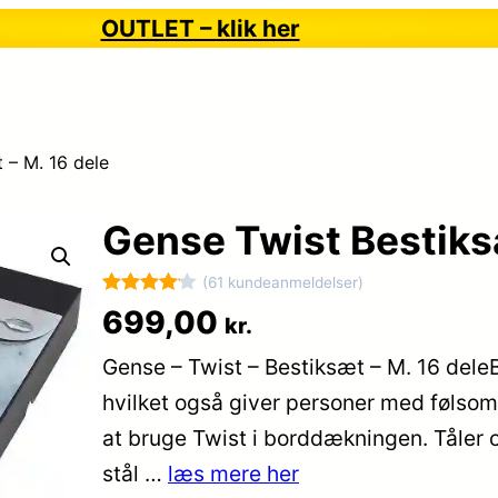
OUTLET – klik her
 – M. 16 dele
Gense Twist Bestiksæ
(61 kundeanmeldelser)
Bedømt
61
699,00
kr.
som
4.1
Gense – Twist – Bestiksæt – M. 16 deleBes
ud af 5
baseret
hvilket også giver personer med følsom 
på
at bruge Twist i borddækningen. Tåler o
kundebed
stål …
læs mere her
ømmelse