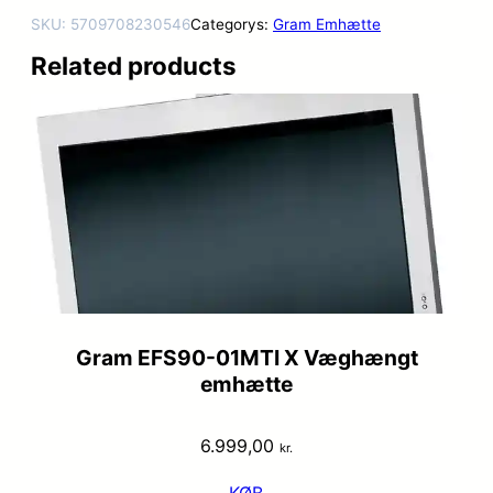
SKU:
5709708230546
Categorys:
Gram Emhætte
Related products
Gram EFS90-01MTI X Væghængt
emhætte
6.999,00
kr.