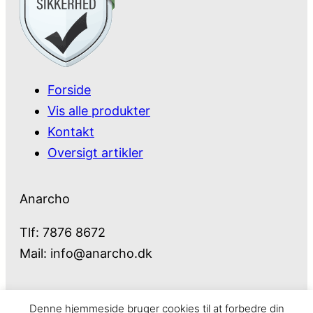
Forside
Vis alle produkter
Kontakt
Oversigt artikler
Anarcho
Tlf: 7876 8672
Mail:
info@anarcho.dk
Denne hjemmeside bruger cookies til at forbedre din
Anarcho – alt i Hårde Hvidevarer