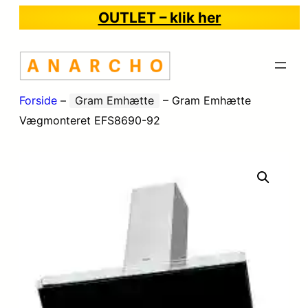
OUTLET – klik her
Forside
–
Gram Emhætte
–
Gram Emhætte
Vægmonteret EFS8690-92