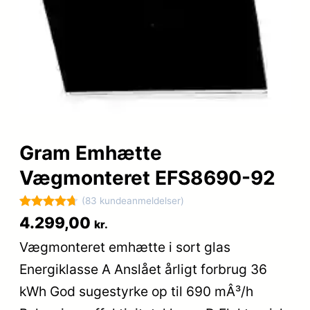
Gram Emhætte
Vægmonteret EFS8690-92
(83 kundeanmeldelser)
Bedømt
83
4.299,00
kr.
som
4.7
Vægmonteret emhætte i sort glas
ud af 5
Energiklasse A Anslået årligt forbrug 36
baseret på
kundebedø
kWh God sugestyrke op til 690 mÂ³/h
mmelser