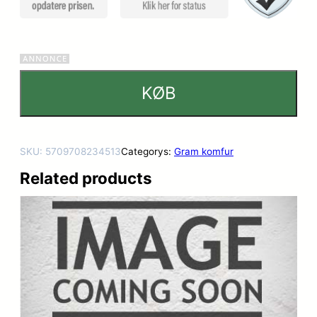
KØB
SKU:
5709708234513
Categorys:
Gram komfur
Related products