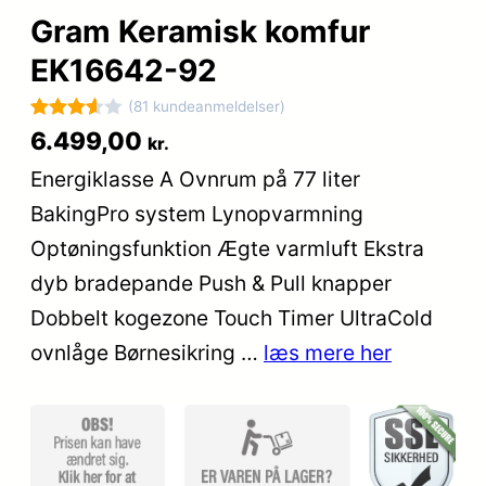
Gram Keramisk komfur
EK16642-92
(81 kundeanmeldelser)
Bedømt
81
6.499,00
kr.
som
Energiklasse A Ovnrum på 77 liter
3.6
ud
BakingPro system Lynopvarmning
af 5
baseret
Optøningsfunktion Ægte varmluft Ekstra
på
dyb bradepande Push & Pull knapper
kundebe
Dobbelt kogezone Touch Timer UltraCold
dømmel
ser
ovnlåge Børnesikring …
læs mere her