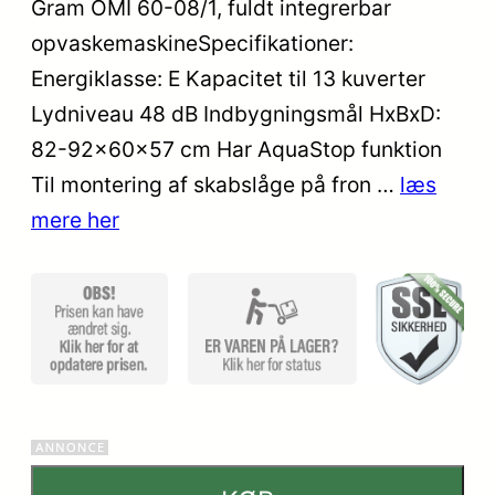
Gram OMI 60-08/1, fuldt integrerbar
ud af 5
opvaskemaskineSpecifikationer:
baseret
på
Energiklasse: E Kapacitet til 13 kuverter
kundebedø
Lydniveau 48 dB Indbygningsmål HxBxD:
mmelser
82-92x60x57 cm Har AquaStop funktion
Til montering af skabslåge på fron …
læs
mere her