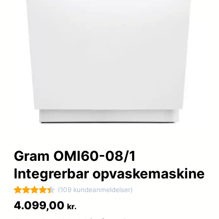
Gram OMI60-08/1
Integrerbar opvaskemaskine
(109 kundeanmeldelser)
Bedømt
109
4.099,00
kr.
som
4.4