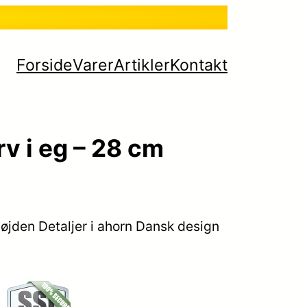
Forside
Varer
Artikler
Kontakt
v i eg – 28 cm
højden Detaljer i ahorn Dansk design