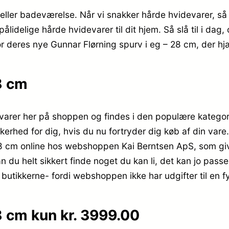
eller badeværelse. Når vi snakker hårde hvidevarer, så
lidelige hårde hvidevarer til dit hjem. Så slå til i dag,
 for deres nye Gunnar Flørning spurv i eg – 28 cm, der h
8 cm
arer her på shoppen og findes i den populære kategori F
kkerhed for dig, hvis du nu fortryder dig køb af din var
8 cm online hos webshoppen Kai Berntsen ApS, som giver
n du helt sikkert finde noget du kan li, det kan jo pas
butikkerne- fordi webshoppen ikke har udgifter til en fy
8 cm kun kr. 3999.00