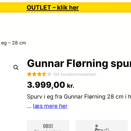
OUTLET – klik her
i eg – 28 cm
Gunnar Flørning spur
(84 kundeanmeldelser)
Bedømt
84
3.999,00
kr.
som
Spurv i eg fra Gunnar Flørning 28 cm i 
3.6
ud
af 5
…
læs mere her
baseret
på
kundebe