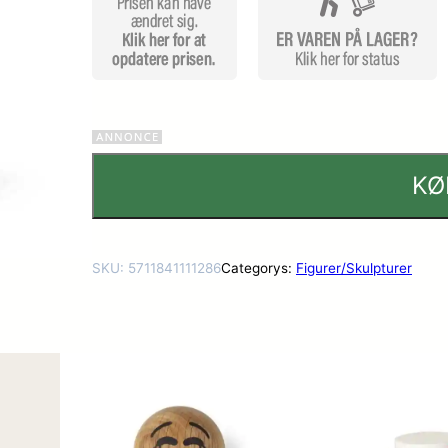
dømmel
ser
KØ
SKU:
5711841111286
Categorys:
Figurer/Skulpturer