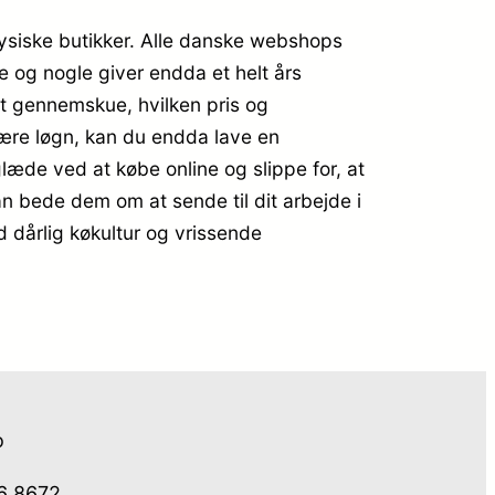
fysiske butikker. Alle danske webshops
e og nogle giver endda et helt års
at gennemskue, hvilken pris og
være løgn, kan du endda lave en
æde ved at købe online og slippe for, at
kan bede dem om at sende til dit arbejde i
d dårlig køkultur og vrissende
o
76 8672