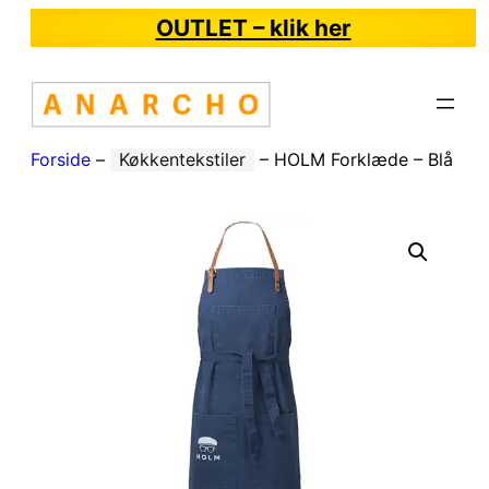
OUTLET – klik her
Forside
–
Køkkentekstiler
–
HOLM Forklæde – Blå