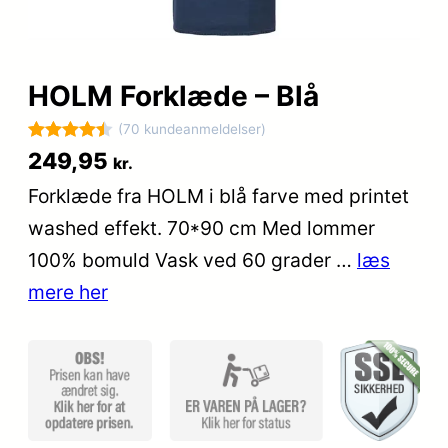
HOLM Forklæde – Blå
(70 kundeanmeldelser)
Bedømt
70
249,95
kr.
som
4.5
Forklæde fra HOLM i blå farve med printet
ud af 5
washed effekt. 70*90 cm Med lommer
baseret
på
100% bomuld Vask ved 60 grader …
læs
kundebedø
mere her
mmelser