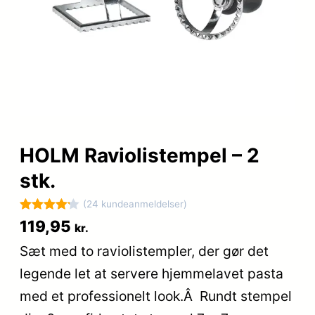
HOLM Raviolistempel – 2
stk.
(24 kundeanmeldelser)
Bedømt
24
119,95
kr.
som
4.2
Sæt med to raviolistempler, der gør det
ud af 5
legende let at servere hjemmelavet pasta
baseret
på
med et professionelt look.Â Rundt stempel
kundebedø