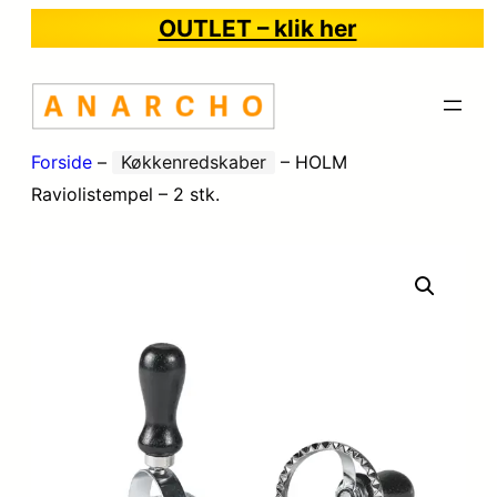
OUTLET – klik her
Forside
–
Køkkenredskaber
–
HOLM
Raviolistempel – 2 stk.