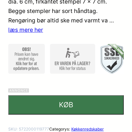
dia. 6 cm, firkantet stempel 7 x 7 cm.
mmelser
Begge stempler har sort håndtag.
Rengøring bør altid ske med varmt va …
læs mere her
KØB
SKU:
5722000119777
Categorys:
Køkkenredskaber