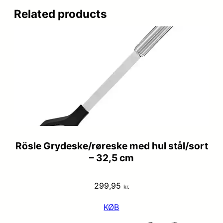
Related products
Rösle Grydeske/røreske med hul stål/sort
– 32,5 cm
299,95
kr.
KØB