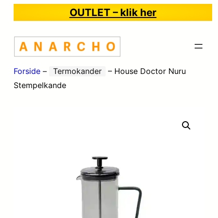
OUTLET – klik her
Forside
–
Termokander
–
House Doctor Nuru
Stempelkande