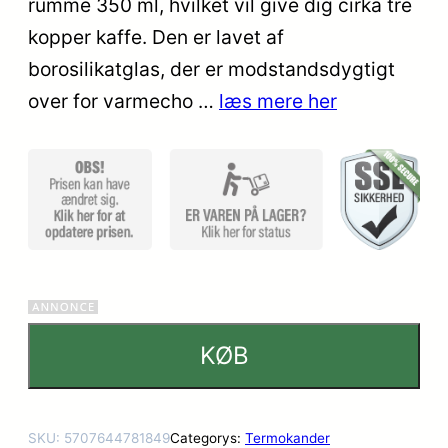
rumme 350 ml, hvilket vil give dig cirka tre
kundebed
kopper kaffe. Den er lavet af
ømmels
er
borosilikatglas, der er modstandsdygtigt
over for varmecho …
læs mere her
KØB
SKU:
5707644781849
Categorys:
Termokander