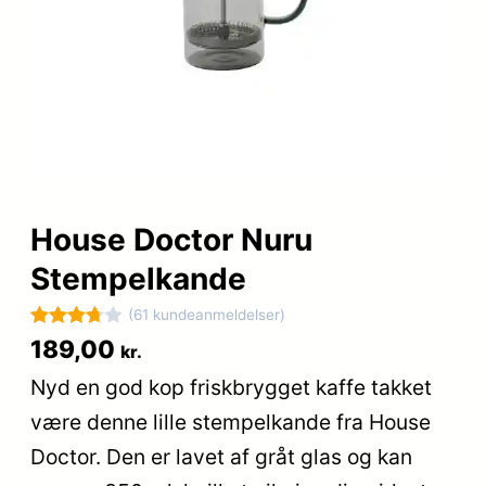
House Doctor Nuru
Stempelkande
(61 kundeanmeldelser)
Bedømt
61
189,00
kr.
som
Nyd en god kop friskbrygget kaffe takket
3.7
ud
være denne lille stempelkande fra House
af 5
baseret
Doctor. Den er lavet af gråt glas og kan
på