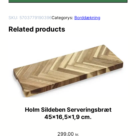
SKU:
5703779190396
Categorys:
Borddækning
Related products
Holm Sildeben Serveringsbræt
45×16,5×1,9 cm.
299,00
kr.