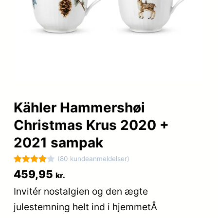
Kähler Hammershøi
Christmas Krus 2020 +
2021 sampak
(80 kundeanmeldelser)
Bedømt
80
459,95
kr.
som
4
Invitér nostalgien og den ægte
ud af 5
julestemning helt ind i hjemmetÂ
baseret