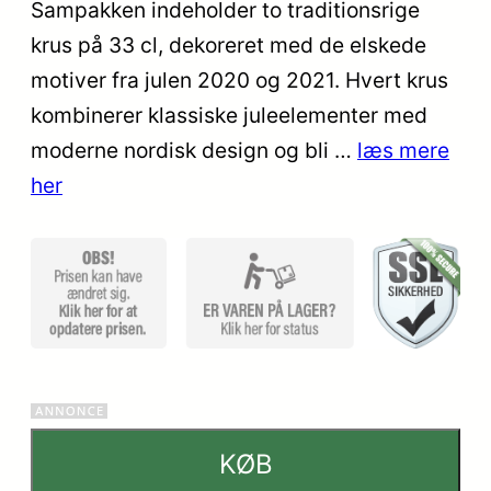
på
Sampakken indeholder to traditionsrige
kundebed
krus på 33 cl, dekoreret med de elskede
ømmelse
motiver fra julen 2020 og 2021. Hvert krus
r
kombinerer klassiske juleelementer med
moderne nordisk design og bli …
læs mere
her
KØB