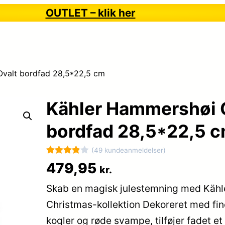
OUTLET – klik her
Ovalt bordfad 28,5*22,5 cm
Kähler Hammershøi 
bordfad 28,5*22,5 
(49 kundeanmeldelser)
Bedømt
49
479,95
kr.
som
3.9
Skab en magisk julestemning med Kähl
ud af 5
baseret
Christmas-kollektion Dekoreret med fine
på
kogler og røde svampe, tilføjer fadet et 
kundebed