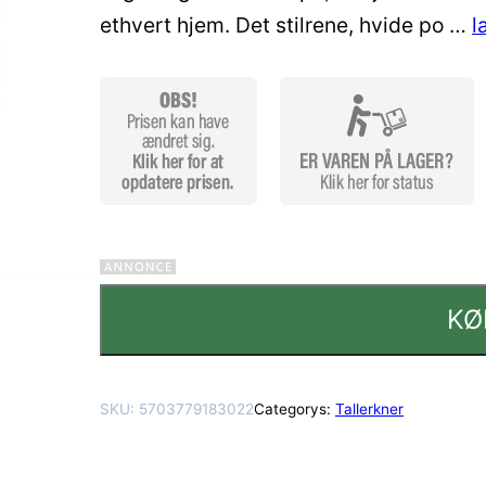
ethvert hjem. Det stilrene, hvide po …
l
ømmels
er
KØ
SKU:
5703779183022
Categorys:
Tallerkner