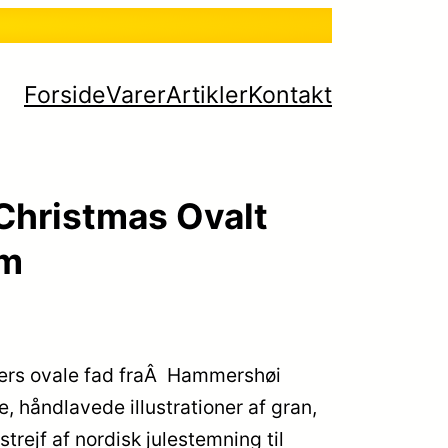
Forside
Varer
Artikler
Kontakt
Christmas Ovalt
cm
ers ovale fad fraÂ Hammershøi
, håndlavede illustrationer af gran,
strejf af nordisk julestemning til