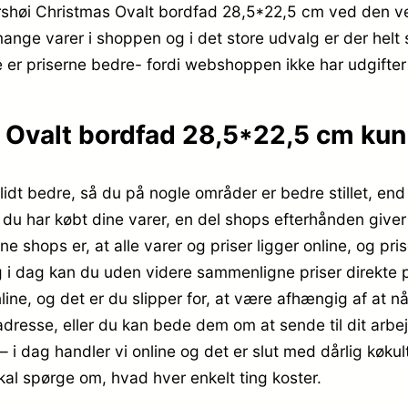
shøi Christmas Ovalt bordfad 28,5*22,5 cm ved den ve
mange varer i shoppen og i det store udvalg er der helt 
 er priserne bedre- fordi webshoppen ikke har udgifter t
Ovalt bordfad 28,5*22,5 cm kun 
lidt bedre, så du på nogle områder er bedre stillet, end
 du har købt dine varer, en del shops efterhånden giver 
 shops er, at alle varer og priser ligger online, og prise
i dag kan du uden videre sammenligne priser direkte på 
ine, og det er du slipper for, at være afhængig af at n
dresse, eller du kan bede dem om at sende til dit arbej
i – i dag handler vi online og det er slut med dårlig køk
skal spørge om, hvad hver enkelt ting koster.