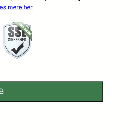
æs mere her
B