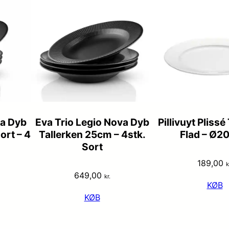
va Dyb
Eva Trio Legio Nova Dyb
Pillivuyt Plissé
ort – 4
Tallerken 25cm – 4stk.
Flad – Ø2
Sort
189,00
k
649,00
kr.
KØB
KØB