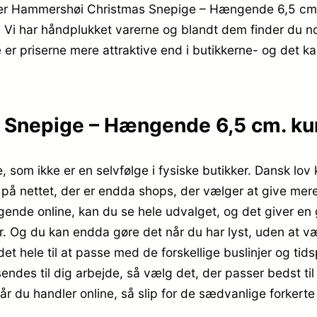
ähler Hammershøi Christmas Snepige – Hængende 6,5 cm
 Vi har håndplukket varerne og blandt dem finder du no
 er priserne mere attraktive end i butikkerne- og det k
Snepige – Hængende 6,5 cm. kun
re, som ikke er en selvfølge i fysiske butikker. Dansk l
b på nettet, der er endda shops, der vælger at give mer
gende online, kan du se hele udvalget, og det giver en
er. Og du kan endda gøre det når du har lyst, uden at v
 det hele til at passe med de forskellige buslinjer og tid
 sendes til dig arbejde, så vælg det, der passer bedst t
når du handler online, så slip for de sædvanlige forkert