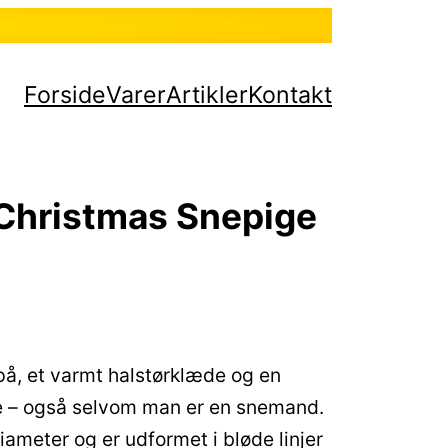
Forside
Varer
Artikler
Kontakt
Christmas Snepige
på, et varmt halstørklæde og en
ryse – også selvom man er en snemand.
iameter og er udformet i bløde linjer