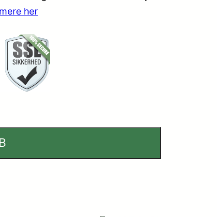
mere her
B