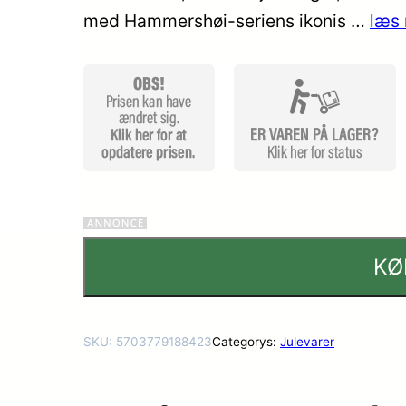
med Hammershøi-seriens ikonis …
læs 
mmelser
KØ
SKU:
5703779188423
Categorys:
Julevarer