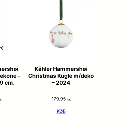
ershøi
Kähler Hammershøi
ekone –
Christmas Kugle m/deko
9 cm.
– 2024
179,95
r.
kr.
KØB