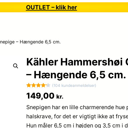
OUTLET – klik her
Snepige – Hængende 6,5 cm.
Kähler Hammershøi 
– Hængende 6,5 cm.
(104 kundeanmeldelser)
Bedømt
104
149,00
kr.
som
4.2
Snepigen har en lille charmerende hue 
ud af 5
baseret
halskrave, for det er vigtigt ikke at f
på
Hun måler 6,5 cm i højden og 3,5 cm i d
kundebedø