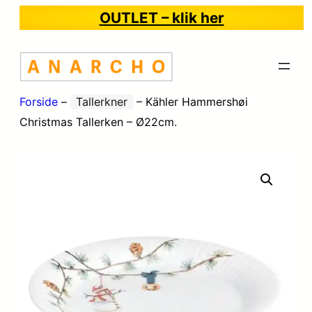
OUTLET – klik her
Forside
–
Tallerkner
–
Kähler Hammershøi
Christmas Tallerken – Ø22cm.