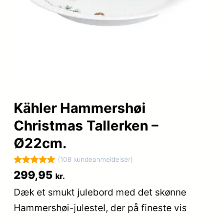
Kähler Hammershøi
Christmas Tallerken –
Ø22cm.
(108 kundeanmeldelser)
Bedømt
108
299,95
kr.
som
5
ud
Dæk et smukt julebord med det skønne
af 5
Hammershøi-julestel, der på fineste vis
baseret på