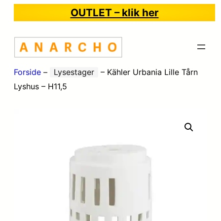
OUTLET – klik her
Forside
–
Lysestager
–
Kähler Urbania Lille Tårn
Lyshus – H11,5