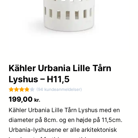
Kähler Urbania Lille Tårn
Lyshus – H11,5
(94 kundeanmeldelser)
Bedømt
94
199,00
kr.
som
3.9
Kähler Urbania Lille Tårn Lyshus med en
ud af 5
diameter på 8cm. og en højde på 11,5cm.
baseret
på
Urbania-lyshusene er alle arkitektonisk
kundebed