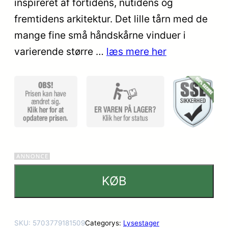
inspireret af fortidens, nutidens og
ømmels
fremtidens arkitektur. Det lille tårn med de
er
mange fine små håndskårne vinduer i
varierende større …
læs mere her
KØB
SKU:
5703779181509
Categorys:
Lysestager