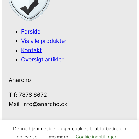
Forside
Vis alle produkter
Kontakt
Oversigt artikler
Anarcho
Tlf: 7876 8672
Mail:
info@anarcho.dk
Denne hjemmeside bruger cookies til at forbedre din
Anarcho – alt i Hårde Hvidevarer
oplevelse.
Læs mere
Cookie indstillinger