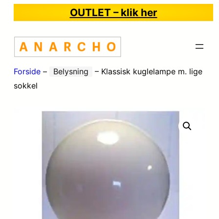
OUTLET – klik her
Forside
–
Belysning
–
Klassisk kuglelampe m. lige
sokkel