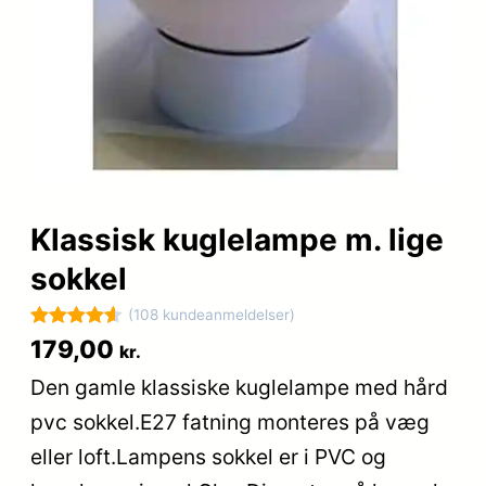
Klassisk kuglelampe m. lige
sokkel
(108 kundeanmeldelser)
Bedømt
108
179,00
kr.
som
4.6
Den gamle klassiske kuglelampe med hård
ud af 5
pvc sokkel.E27 fatning monteres på væg
baseret på
kundebedø
eller loft.Lampens sokkel er i PVC og
mmelser