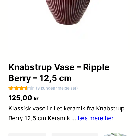
Knabstrup Vase – Ripple
Berry – 12,5 cm
(9 kundeanmeldelser)
Bedømt
9
125,00
kr.
som
Klassisk vase i rillet keramik fra Knabstrup
3.6
ud
Berry 12,5 cm Keramik …
læs mere her
af 5
baseret
på