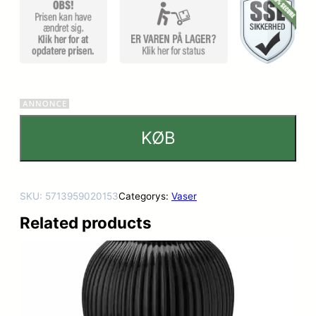
kundebe
dømmel
ser
KØB
SKU:
5713959020153
Categorys:
Vaser
Related products