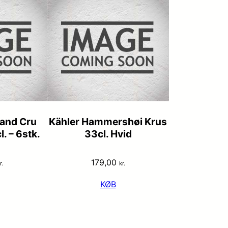
and Cru
Kähler Hammershøi Krus
. – 6stk.
33cl. Hvid
179,00
r.
kr.
KØB