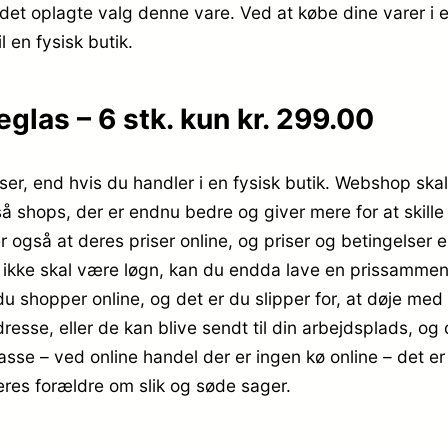
 det oplagte valg denne vare. Ved at købe dine varer i
l en fysisk butik.
las – 6 stk. kun kr. 299.00
ser, end hvis du handler i en fysisk butik. Webshop skal
gså shops, der er endnu bedre og giver mere for at skille
r også at deres priser online, og priser og betingelser e
t ikke skal være løgn, kan du endda lave en prissammenl
u shopper online, og det er du slipper for, at døje med 
resse, eller de kan blive sendt til din arbejdsplads, og de
kasse – ved online handel der er ingen kø online – det er 
eres forældre om slik og søde sager.