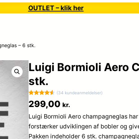
OUTLET – klik her
neglas – 6 stk.
Luigi Bormioli Aero
stk.
(34 kundeanmeldelser)
Bedømt
34
299,00
kr.
som
4.6
Luigi Bormioli Aero champagneglas har 
ud af 5
baseret på
forstærker udviklingen af bobler og giv
kundebedø
Pakken indeholder 6 stk. champagnegl
mmelser