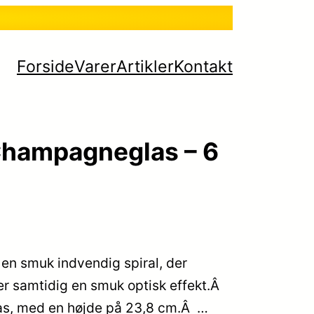
Forside
Varer
Artikler
Kontakt
 Champagneglas – 6
en smuk indvendig spiral, der
er samtidig en smuk optisk effekt.Â
as, med en højde på 23,8 cm.Â …