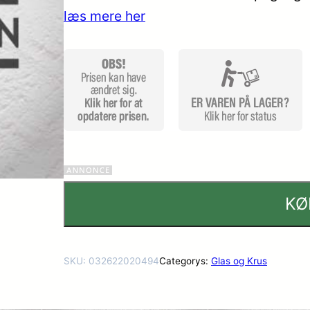
læs mere her
KØ
SKU:
032622020494
Categorys:
Glas og Krus