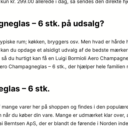
 kun kr. 299.00
allerede i dag, så sendes den direkte hj
gneglas – 6 stk. på udsalg?
ypiske rum; køkken, bryggers osv. Men hvad er hårde h
an du opdage et alsidigt udvalg af de bedste mærker i
så du hurtigt kan få en Luigi Bormioli Aero Champagnegl
i Aero Champagneglas – 6 stk., der hjælper hele familie
glas – 6 stk.
f mange varer her på shoppen og findes i den populære 
ten når du køber din vare. Mange er udmærket klar over, 
Berntsen ApS, der er blandt de førende i Norden inden 