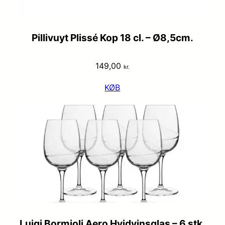
Pillivuyt Plissé Kop 18 cl. – Ø8,5cm.
149,00
kr.
KØB
Luigi Bormioli Aero Hvidvinsglas – 6 stk.