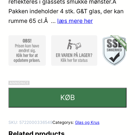
reflekteres i glassets smukke mønster.Â
Pakken indeholder 4 stk. G&T glas, der kan
rumme 65 cl.Â …
læs mere her
KØB
SKU:
5722000336549
Categorys:
Glas og Krus
Related products