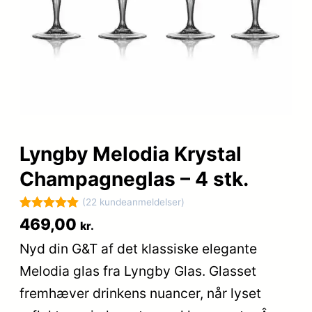
Lyngby Melodia Krystal
Champagneglas – 4 stk.
(22 kundeanmeldelser)
Bedømt
22
469,00
kr.
som
5
ud
Nyd din G&T af det klassiske elegante
af 5
Melodia glas fra Lyngby Glas. Glasset
baseret på
kundebedøm
fremhæver drinkens nuancer, når lyset
melser