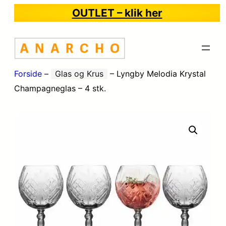
OUTLET – klik her
Forside
–
Glas og Krus
–
Lyngby Melodia Krystal
Champagneglas – 4 stk.